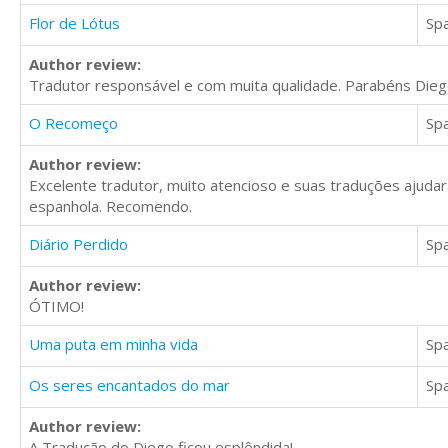
Flor de Lótus
Sp
Author review:
Tradutor responsável e com muita qualidade. Parabéns Diego
O Recomeço
Sp
Author review:
Excelente tradutor, muito atencioso e suas traduções ajuda
espanhola. Recomendo.
Diário Perdido
Sp
Author review:
ÓTIMO!
Uma puta em minha vida
Sp
Os seres encantados do mar
Sp
Author review:
A Tradução do Diego ficou esplêndida!