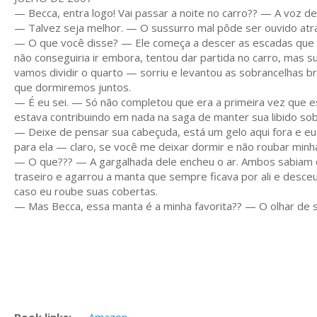
— Becca, entra logo! Vai passar a noite no carro?? — A voz d
— Talvez seja melhor. — O sussurro mal pôde ser ouvido atr
— O que você disse? — Ele começa a descer as escadas que fi
não conseguiria ir embora, tentou dar partida no carro, mas s
vamos dividir o quarto — sorriu e levantou as sobrancelhas 
que dormiremos juntos.
— É eu sei. — Só não completou que era a primeira vez que e
estava contribuindo em nada na saga de manter sua libido sob
— Deixe de pensar sua cabeçuda, está um gelo aqui fora e e
para ela — claro, se você me deixar dormir e não roubar minh
— O que??? — A gargalhada dele encheu o ar. Ambos sabiam q
traseiro e agarrou a manta que sempre ficava por ali e desce
caso eu roube suas cobertas.
— Mas Becca, essa manta é a minha favorita?? — O olhar de sup