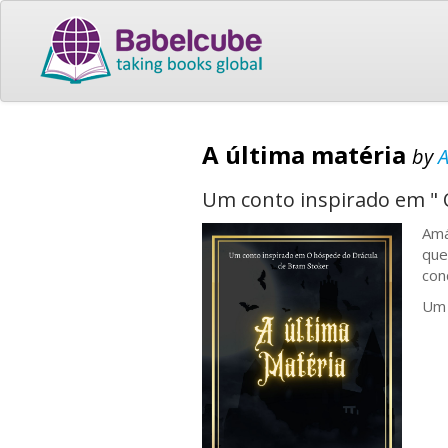
A última matéria
by
Um conto inspirado em " 
Amá
que
con
Um 