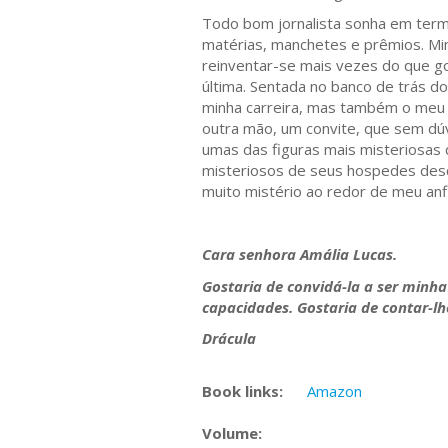
Todo bom jornalista sonha em termi
matérias, manchetes e prêmios. Min
reinventar-se mais vezes do que g
última. Sentada no banco de trás 
minha carreira, mas também o meu 
outra mão, um convite, que sem dúv
umas das figuras mais misteriosas
misteriosos de seus hospedes desde
muito mistério ao redor de meu anfi
Cara senhora Amália Lucas.
Gostaria de convidá-la a ser minh
capacidades. Gostaria de contar-lhe
Drácula
Book links:
Amazon
Volume: