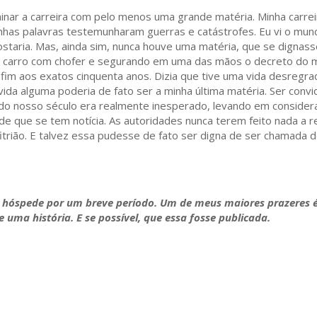
nar a carreira com pelo menos uma grande matéria. Minha carrei
has palavras testemunharam guerras e catástrofes. Eu vi o mund
ostaria. Mas, ainda sim, nunca houve uma matéria, que se digna
do carro com chofer e segurando em uma das mãos o decreto do m
fim aos exatos cinquenta anos. Dizia que tive uma vida desregr
ida alguma poderia de fato ser a minha última matéria. Ser convi
 do nosso século era realmente inesperado, levando em conside
 que se tem notícia. As autoridades nunca terem feito nada a re
trião. E talvez essa pudesse de fato ser digna de ser chamada de
a hóspede por um breve período. Um de meus maiores prazeres 
 uma história. E se possível, que essa fosse publicada.