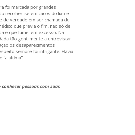
ra foi marcada por grandes
o recolher-se em cacos do lixo e
sse de verdade em ser chamada de
édico que previa o fim, não só de
ada e que fumei em excesso. Na
dada tão gentilmente a entrevistar
ração os desaparecimentos
speito sempre foi intrigante. Havia
 “a última”.
é conhecer pessoas com suas