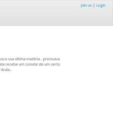
Join us
|
Login
ca sua última matéria... precisava
ela recebe um convite de um certo
cula...