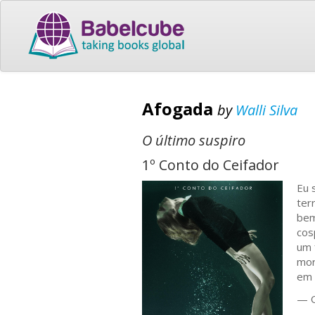
Afogada
by
Walli Silva
O último suspiro
1º Conto do Ceifador
Eu 
ter
bem
cos
um 
mor
em 
— O