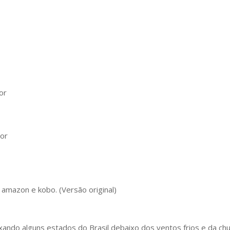
or
ror
, amazon e kobo. (Versão original)
ixando alguns estados do Brasil debaixo dos ventos frios e da 