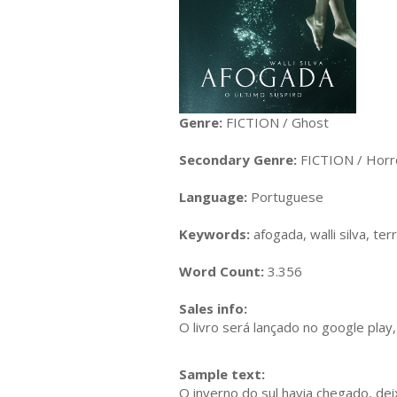
Genre:
FICTION / Ghost
Secondary Genre:
FICTION / Horr
Language:
Portuguese
Keywords:
afogada, walli silva, ter
Word Count:
3.356
Sales info:
O livro será lançado no google play
Sample text:
O inverno do sul havia chegado, de