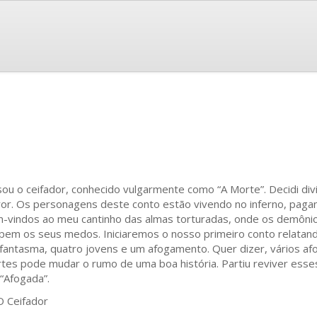
sou o ceifador, conhecido vulgarmente como “A Morte”. Decidi div
ror. Os personagens deste conto estão vivendo no inferno, pag
-vindos ao meu cantinho das almas torturadas, onde os demôni
pem os seus medos. Iniciaremos o nosso primeiro conto relatand
fantasma, quatro jovens e um afogamento. Quer dizer, vários afo
tes pode mudar o rumo de uma boa história. Partiu reviver ess
“Afogada”.
 Ceifador