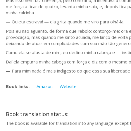
Mas isso nem faz diferença, pelo contrário, a incentiva a co
me força a ficar de quatro, levanta minha saia, e, depois f
minha calcinha.
— Quieta escrava! — ela grita quando me viro para olhá-la.
Pois eu não aguento, de forma que rebolo; contorço-me; ora 
provocação, mas quando me sinto acuada, me lanço de volta p
deixando de atuar em cumplicidades com sua mão tão genero
Como ela se afasta de mim, eu declino minha cabeça e — insti
Daí ela empurra minha cabeça com força e diz com o mesmo o
— Para mim nada é mais indigesto do que essa sua liberdade 
Book links:
Amazon
Website
Book translation status:
The book is available for translation into any language except 