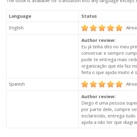
The book is available for translation into any language except 
Language
Status
English
Alrea
Author review:
Eu já tinha dito no meu pri
conversar e sempre cumpr
pode te entrega mais cedo
organização que ela faz no
feita o que ajuda muito é 
Spanish
Alrea
Author review:
Diego é uma pessoa super 
por parte dele, cumpre s
esclarecido, entrega tudo
ajuda a não ter que diagra