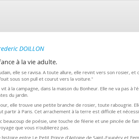
rederic DOILLON
fance à la vie adulte.
dain, elle se ravisa. A toute allure, elle revint vers son rosier, et 
fouit sous son pull et courut vers la voiture."
ia vit à la campagne, dans la maison du Bonheur. Elle ne va pas à l'
tes du jardin.
jour, elle trouve une petite branche de rosier, toute rabougrie. Ell
faut partir à Paris. Cet arrachement à la terre est difficile et néc
c beaucoup de poésie, une touche de féerie et une pincée de fan
voyage que vous n'oublierez pas.
 histoire entre Le Petit Prince d'Antoine de Saint-Exupéry et Fe