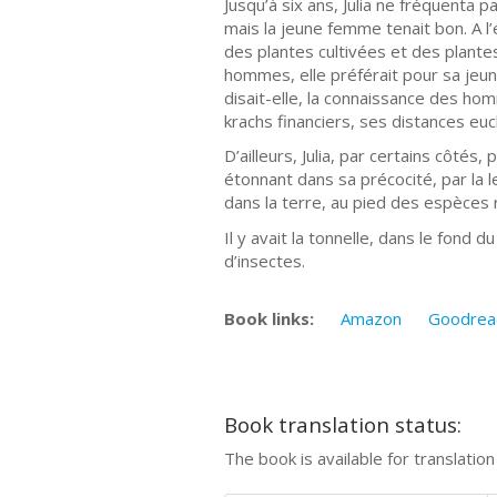
Jusqu’à six ans, Julia ne fréquenta p
mais la jeune femme tenait bon. A l’é
des plantes cultivées et des plant
hommes, elle préférait pour sa jeune
disait-elle, la connaissance des hom
krachs financiers, ses distances euc
D’ailleurs, Julia, par certains côtés, 
étonnant dans sa précocité, par la l
dans la terre, au pied des espèces r
Il y avait la tonnelle, dans le fond 
d’insectes.
Book links:
Amazon
Goodrea
Book translation status:
The book is available for translatio