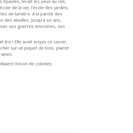
s épaules, levait les yeux au ciel,
cole de la vie, l’école des jardins,
es de lumière. A la parole des
e des abeilles. Jusqu’à six ans,
 avec ses guerres intestines, ses
 lire ! Elle avait acquis ce savoir,
ocher sur un piquet de bois, planté
raines.
illaient foison de colonies