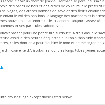
as l’école. C’était un choix de Jeanne. Hermann, le père, haussait le
cole des bancs de bois et des craies de couleurs, elle préférait l’é
es sauvages, des arbres bombés de sève et des fleurs éblouissant
 enfant le vol des papillons, le langage des martinets et la scienc
mes pouvait bien attendre. Celle-ci viendrait toujours assez tôt,
lidiennes et ses particules radioactives.
pouvait passer pour une petite fille surdouée. A trois ans, elle savait
ecture assidue des petites étiquettes que l’on a l’habitude d’accr
ares, celles dont on a peur d’oublier le nom et de mélanger les g
du jardin, couverte d’Aristoloches, dont les longs tubes jaunes accue
ds
n into any language except those listed below: