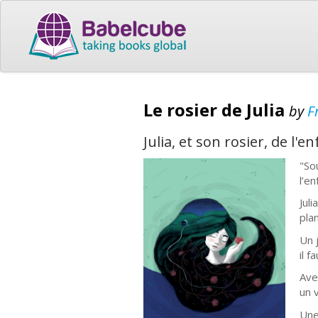
Le rosier de Julia
by
F
Julia, et son rosier, de l'en
"Sou
l’en
Jul
plan
Un 
il 
Ave
un 
Une