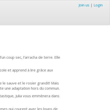
Join us
|
Login
d’un coup sec, l’arracha de terre. Elle
école et apprend à lire grâce aux
e le sauve et le rosier grandit! Mais
essite une adaptation hors du commun.
tastique, Julia vous emmènera dans
mmes qui courent avec les loups de