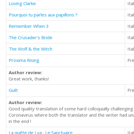
Loving Clarke
Ita
Pourquoi tu parles aux papillons ?
Ita
Remember When 3
Ita
The Crusader's Bride
Ita
The Wolf & the Witch
Ita
Proxima Rising
Fr
Author review:
Great work, thanks!
Guilt
Fr
Author review:
Good quality translation of some hard colloquially challengin
Coronavirus where both the translator and the writer had un
in the end !
La quête de Lya : Le Sanctuaire
Ita