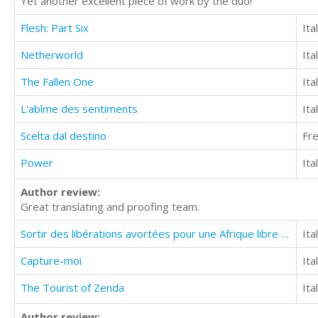
Yet another excellent piece of work by the duo!
Flesh: Part Six
Ita
Netherworld
Ita
The Fallen One
Ita
L'abîme des sentiments
Ita
Scelta dal destino
Fr
Power
Ita
Author review:
Great translating and proofing team.
Sortir des libérations avortées pour une Afrique libre et unie
Ita
Capture-moi
Ita
The Tourist of Zenda
Ita
Author review: