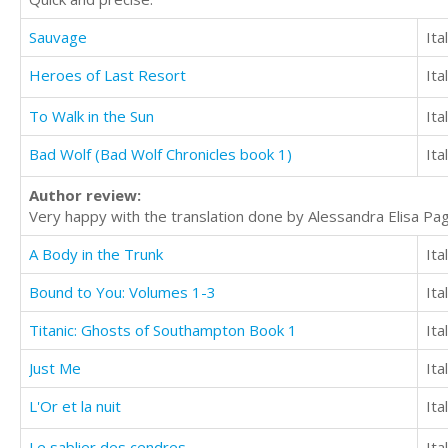
Sauvage
Ita
Heroes of Last Resort
Ita
To Walk in the Sun
Ita
Bad Wolf (Bad Wolf Chronicles book 1)
Ita
Author review:
Very happy with the translation done by Alessandra Elisa Paga
A Body in the Trunk
Ita
Bound to You: Volumes 1-3
Ita
Titanic: Ghosts of Southampton Book 1
Ita
Just Me
Ita
L'Or et la nuit
Ita
Le sablier des cendres
Ita