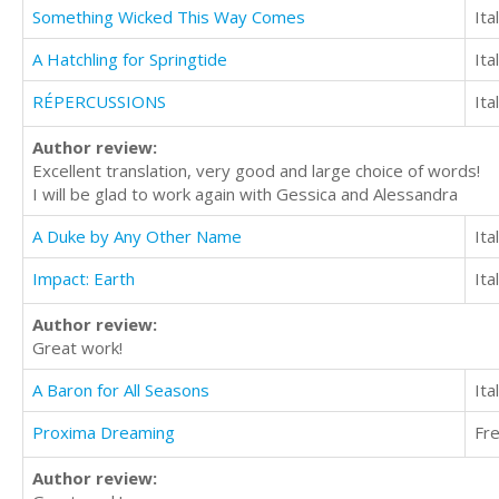
Something Wicked This Way Comes
Ita
A Hatchling for Springtide
Ita
RÉPERCUSSIONS
Ita
Author review:
Excellent translation, very good and large choice of words!
I will be glad to work again with Gessica and Alessandra
A Duke by Any Other Name
Ita
Impact: Earth
Ita
Author review:
Great work!
A Baron for All Seasons
Ita
Proxima Dreaming
Fr
Author review: