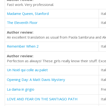
Fast work. Very professional.
Madame Queen, Stanford
Ita
The Eleventh Floor
Ita
Author review:
An excellent translation as usual from Paola Sambruna and A
Remember When 2
Ita
Author review:
Perfection as always! These girls really know their stuff. Exc
Un Noël qui colle au palet
Ita
Opening Day: A Matt Davis Mystery
Ita
La dama in grigio
Fr
LOVE AND FEAR ON THE SANTIAGO PATH
Ita