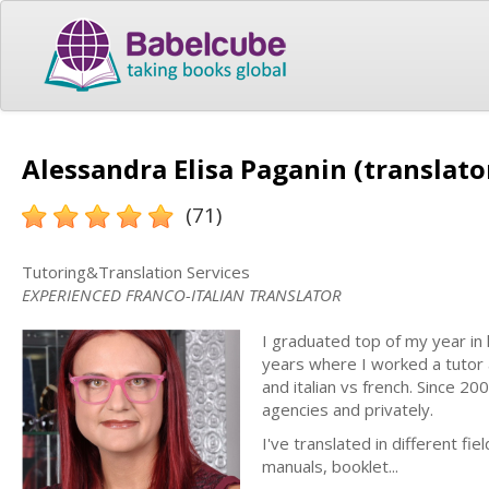
Alessandra Elisa Paganin (translato
(71)
Tutoring&Translation Services
EXPERIENCED FRANCO-ITALIAN TRANSLATOR
I graduated top of my year in 
years where I worked a tutor a
and italian vs french. Since 20
agencies and privately.
I've translated in different fie
manuals, booklet...