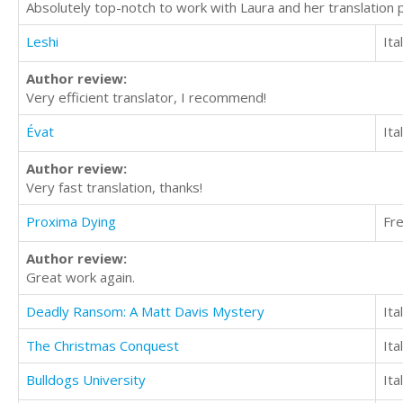
Absolutely top-notch to work with Laura and her translation p
Leshi
Ita
Author review:
Very efficient translator, I recommend!
Évat
Ita
Author review:
Very fast translation, thanks!
Proxima Dying
Fr
Author review:
Great work again.
Deadly Ransom: A Matt Davis Mystery
Ita
The Christmas Conquest
Ita
Bulldogs University
Ita