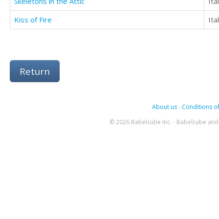
Skeletons in the Attic
Ita
Kiss of Fire
Ita
Return
About us
-
Conditions of
© 2026 Babelcube Inc. - Babelcube and