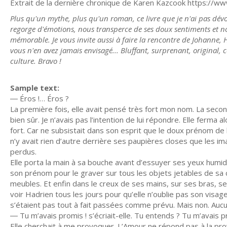
Extrait de la dernière chronique de Karen Kazcook https:
Plus qu'un mythe, plus qu'un roman, ce livre que je n'ai pas dévo
regorge d'émotions, nous transperce de ses doux sentiments et nou
mémorable. Je vous invite aussi à faire la rencontre de Johanne, 
vous n'en avez jamais envisagé... Bluffant, surprenant, original,
culture. Bravo !
Sample text:
― Éros !… Éros ?
La première fois, elle avait pensé très fort mon nom. La secon
bien sûr. Je n’avais pas l’intention de lui répondre. Elle ferma a
fort. Car ne subsistait dans son esprit que le doux prénom de l’ê
n’y avait rien d’autre derrière ses paupières closes que les i
perdus.
Elle porta la main à sa bouche avant d’essuyer ses yeux humide
son prénom pour le graver sur tous les objets jetables de sa 
meubles. Et enfin dans le creux de ses mains, sur ses bras, ses
voir Hadrien tous les jours pour qu’elle n’oublie pas son visage
s’étaient pas tout à fait passées comme prévu. Mais non. Aucun
― Tu m’avais promis ! s’écriait-elle. Tu entends ? Tu m’avais pr
Elle cherchait à me provoquer. L’Amour ne répond pas à la pro