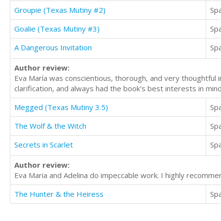
Groupie (Texas Mutiny #2)
Sp
Goalie (Texas Mutiny #3)
Sp
A Dangerous Invitation
Sp
Author review:
Eva María was conscientious, thorough, and very thoughtful i
clarification, and always had the book's best interests in min
Megged (Texas Mutiny 3.5)
Sp
The Wolf & the Witch
Sp
Secrets in Scarlet
Sp
Author review:
Eva Maria and Adelina do impeccable work. I highly recomme
The Hunter & the Heiress
Sp