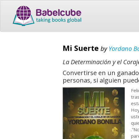
Mi Suerte
by
Yordano Bo
La Determinación y el Cora
Convertirse en un ganador
personas, si alguien pued
Fel
tra
est
Hoy
ust
qui
.“N
par