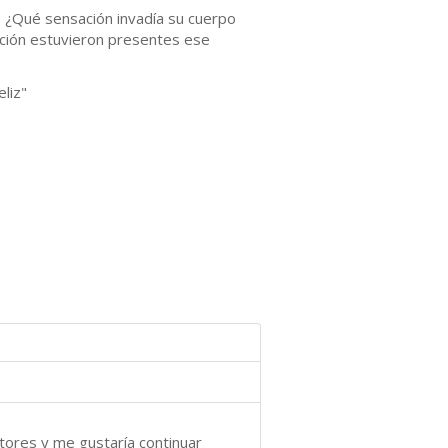
? ¿Qué sensación invadía su cuerpo
cción estuvieron presentes ese
liz"
tores y me gustaría continuar