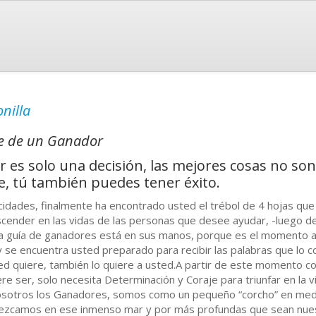
nilla
je de un Ganador
 es solo una decisión, las mejores cosas no son 
e, tú también puedes tener éxito.
icidades, finalmente ha encontrado usted el trébol de 4 hojas que
scender en las vidas de las personas que desee ayudar, -luego de 
a guía de ganadores está en sus manos, porque es el momento a
 se encuentra usted preparado para recibir las palabras que lo c
ed quiere, también lo quiere a usted.A partir de este momento 
ere ser, solo necesita Determinación y Coraje para triunfar en la 
osotros los Ganadores, somos como un pequeño “corcho” en medi
ezcamos en ese inmenso mar y por más profundas que sean nuest