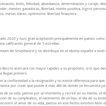
ivación, éxito, felicidad, abundancia, determinación y coraje, din
er, mentes ganadoras, libertad, mente positiva, logros personale
s, metas claras, optimismo, libertad financiera
l año 2020 y tuvo gran aceptación principalmente en países como
a calificación general de 5 estrellas.
emium de Smashword y se distribuye en el idioma español a nivel 
e libro lo acercará con mayor rapidez a su propósito, si lo que d
e llegan primero.
con la conformidad o la resignación y no existe diferencia para q
mience por creer que puede ir más allá de donde se encuentra ya 
ía de su vida, piense por un momento y recreé en su mente, el dí
ción de su cumpleaños, el nacimiento de un hijo, el día de su boda,
contró el amor de su vida, piense en ese hecho emotivo lleno de 