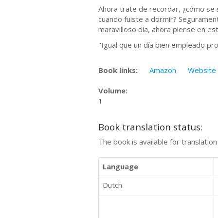
Ahora trate de recordar, ¿cómo se 
cuando fuiste a dormir? Segurament
maravilloso día, ahora piense en est
"Igual que un día bien empleado pro
Book links:
Amazon
Website
Volume:
1
Book translation status:
The book is available for translatio
Language
Dutch