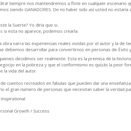
dirá! Siempre nos mantendremos a flote en cualquier escenario 
imos siendo GANADORES. De no haber sido así usted no estaría 
ste la Suerte? Yo diría que si.
s si esta no aparece, podemos crearla.
a obra narra las experiencias reales vividas por el autor y la de
 que debemos desarrollar para convertirnos en personas de Éxito 
 quienes decidimos ser realmente. Esta es la premisa de la histor
gocijo en la pobreza y que el conformismo es quizás la peor form
e la vida del autor.
i de cuentos recreados en fabulas que pueden dar una enseñanza m
omo el gran número de personas que necesitan saber la verdad par
Inspirational
rsonal Growth / Success