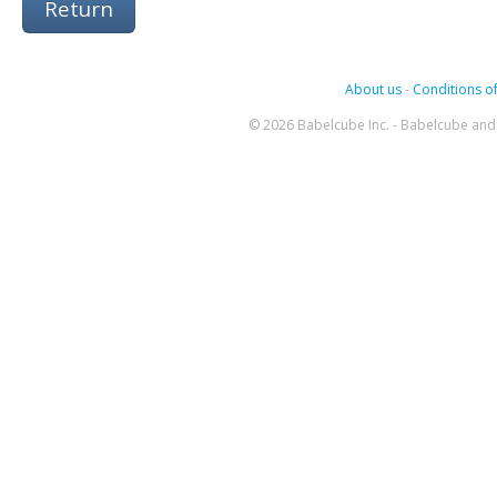
Return
About us
-
Conditions of
© 2026 Babelcube Inc. - Babelcube and