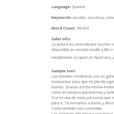
Language:
Spanish
Keywords:
escribir, escritora, roma
Word Count:
58.000
Sales info:
La autora es conocida por escribir
disponible en versión Kindle y libr
Inicialmente se lanzó en fascículos,
Sample text:
Las novelas románticas son un géner
evolucionar para que no pierda vige
mundo. Gracias a esta misma evolu
como el romance paranormal y tambié
Si eres una de esas personas que en
para ti. Te invitamos a leerlo y des
como también son conocidas.
Los orígenes del género romántico s