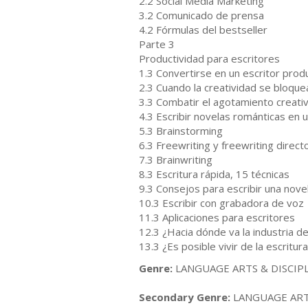
2.2 Social Media Marketing
3.2 Comunicado de prensa
4.2 Fórmulas del bestseller
Parte 3
Productividad para escritores
1.3 Convertirse en un escritor prod
2.3 Cuando la creatividad se bloque
3.3 Combatir el agotamiento creati
4.3 Escribir novelas románticas en
5.3 Brainstorming
6.3 Freewriting y freewriting direct
7.3 Brainwriting
8.3 Escritura rápida, 15 técnicas
9.3 Consejos para escribir una nove
10.3 Escribir con grabadora de voz
11.3 Aplicaciones para escritores
12.3 ¿Hacia dónde va la industria del
13.3 ¿Es posible vivir de la escritur
Genre:
LANGUAGE ARTS & DISCIPLIN
Secondary Genre:
LANGUAGE ARTS