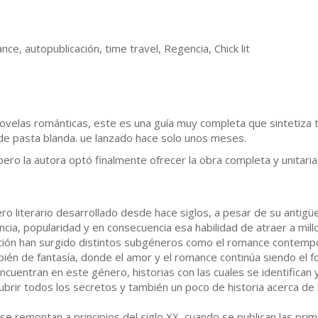
nce, autopublicación, time travel, Regencia, Chick lit
 novelas románticas, este es una guía muy completa que sintetiza
o de pasta blanda. ue lanzado hace solo unos meses.
 pero la autora optó finalmente ofrecer la obra completa y unitaria
o literario desarrollado desde hace siglos, a pesar de su antigü
ncia, popularidad y en consecuencia esa habilidad de atraer a mil
ción han surgido distintos subgéneros como el romance contempo
n de fantasía, donde el amor y el romance continúa siendo el foc
cuentran en este género, historias con las cuales se identifican y
cubrir todos los secretos y también un poco de historia acerca de
e remontan a principios del siglo XX, cuando se publican las pri