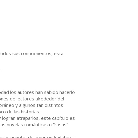
 todos sus conocimientos, está
.
edad los autores han sabido hacerlo
lones de lectores alrededor del
ráneo y algunos tan distintos
o de las historias.
 logran atraparlos, este capítulo es
 las novelas románticas o “rosas”
meras novelas de amor en Inglaterra,