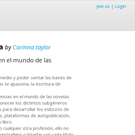
Join us
|
Login
ta
by
Corinna taylor
en el mundo de las
 medio y poder sentar las bases de
s te apasiona, la escritura de
iencias en el mundo de las novelas
conocer los distintos subgéneros
os para desarrollar los esbozos de
es, plataformas de autopublicación,
 libro.
 cualquier otra profesión, ello no
stsellers o triunfar con cada título