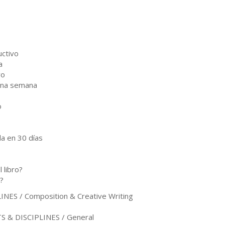
uctivo
a
vo
 una semana
o
la en 30 días
 libro?
a?
ES / Composition & Creative Writing
 & DISCIPLINES / General