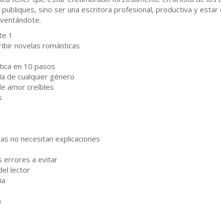
 publiques, sino ser una escritora profesional, productiva y esta
nventándote.
te 1
ribir novelas románticas
tica en 10 pasos
la de cualquier género
 de amor creíbles
s
las no necesitan explicaciones
s errores a evitar
del lector
ia
n