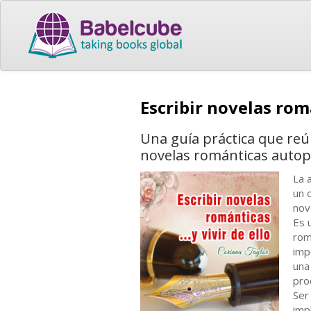
Escribir novelas romá
Una guía práctica que reú
novelas románticas autop
La 
un 
nov
Es 
rom
imp
una
pro
Ser
imp