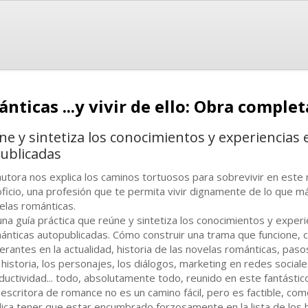
nticas ...y vivir de ello: Obra comple
ne y sintetiza los conocimientos y experiencias 
ublicadas
autora nos explica los caminos tortuosos para sobrevivir en este
oficio, una profesión que te permita vivir dignamente de lo que má
elas románticas.
una guía práctica que reúne y sintetiza los conocimientos y exper
ánticas autopublicadas. Cómo construir una trama que funcione, 
erantes en la actualidad, historia de las novelas románticas, pas
 historia, los personajes, los diálogos, marketing en redes social
ductividad... todo, absolutamente todo, reunido en este fantástico
 escritora de romance no es un camino fácil, pero es factible, como
lica tener que estar encumbrado forzosamente en la lista de los be