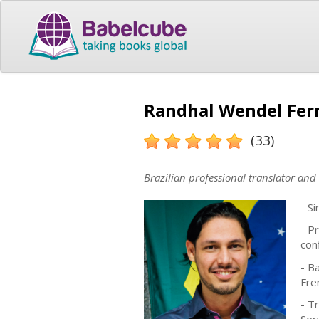
Randhal Wendel Fern
(33)
Brazilian professional translator and
- S
- P
conf
- B
Fre
- T