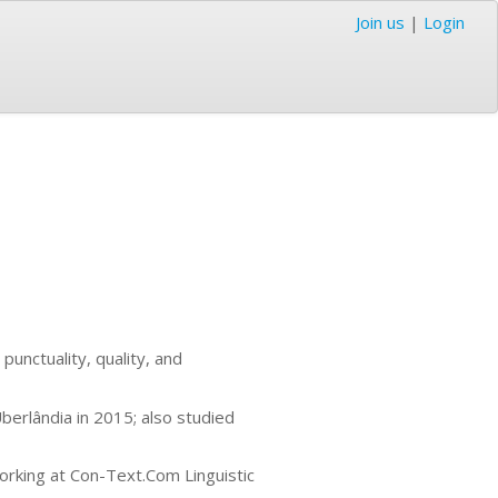
Join us
|
Login
punctuality, quality, and
berlândia in 2015; also studied
working at Con-Text.Com Linguistic