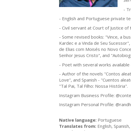
Ser
- T
- English and Portuguese private te
- Civil servant at Court of Justice o
- Some revised books: "Vince, a bus
Kardec e a Vinda de Seu Sucessor", 
de Elias com Moisés no Novo Concer
Senhor Jesus Cristo", and "Autobio
- Poet with several works available
- Author of the novels "Contos alea
Love", and Spanish - "Cuentos aleat
"Tal Pai, Tal Filho: Nossa História".
Instagram Business Profile: @cont
Instagram Personal Profile: @rand
Native language:
Portuguese
Translates from:
English, Spanish,