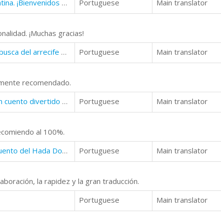
El Maravilloso Mundo de la Chocolatina. ¡Bienvenidos a Villazúcar!
Portuguese
Main translator
onalidad. ¡Muchas gracias!
Aventuras en el fondo del mar. En busca del arrecife de oro: Un divertido libro de peces para niños
Portuguese
Main translator
amente recomendado.
La suerte de ser un gato negro: Un cuento divertido para niños
Portuguese
Main translator
recomiendo al 100%.
Valeria y el reino de las hadas. El cuento del Hada Dodona
Portuguese
Main translator
aboración, la rapidez y la gran traducción.
Portuguese
Main translator