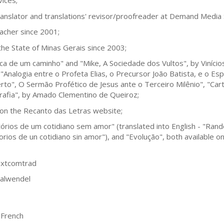
vices;
ranslator and translations' revisor/proofreader at Demand Media
acher since 2001;
f the State of Minas Gerais since 2003;
ca de um caminho" and "Mike, A Sociedade dos Vultos", by Vinícios
"Analogia entre o Profeta Elias, o Precursor João Batista, e o Es
to", O Sermão Profético de Jesus ante o Terceiro Milênio", "Ca
grafia", by Amado Clementino de Queiroz;
 on the Recanto das Letras website;
tórios de um cotidiano sem amor" (translated into English - "Rand
orios de un cotidiano sin amor"), and "Evolução", both available
extcomtrad
halwendel
 French