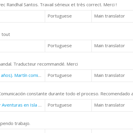
avec Randhal Santos. Travail sérieux et très correct. Merci !
Portuguese
Main translator
r tout
Portuguese
Main translator
Rhandal. Traducteur recommandé. Merci
¡No quiero leer!: Libro infantil (6 - 7 años). Martín comienza su aventura
Portuguese
Main translator
. Comunicación constante durante todo el proceso. Recomendado 
Loca Academia de Piratas: Acción y Aventuras en Isla Cangrejo (8 - 10 años)
Portuguese
Main translator
upendo trabajo.