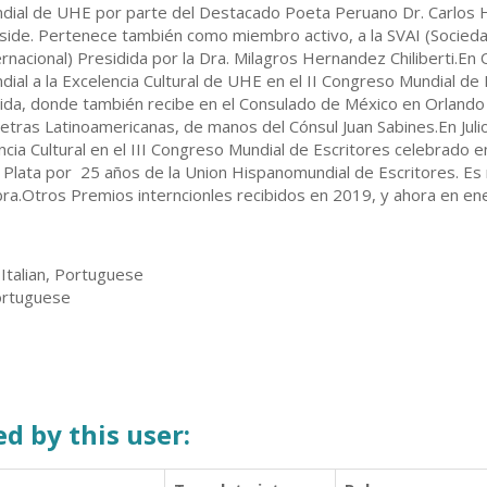
dial de UHE por parte del Destacado Poeta Peruano Dr. Carlos H
side. Pertenece también como miembro activo, a la SVAI (Socied
ernacional) Presidida por la Dra. Milagros Hernandez Chiliberti.E
dial a la Excelencia Cultural de UHE en el II Congreso Mundial de
rida, donde también recibe en el Consulado de México en Orlando
 letras Latinoamericanas, de manos del Cónsul Juan Sabines.En Jul
encia Cultural en el III Congreso Mundial de Escritores celebrado 
 Plata por 25 años de la Union Hispanomundial de Escritores. E
ebra.Otros Premios interncionles recibidos en 2019, y ahora en e
 Italian, Portuguese
Portuguese
d by this user: