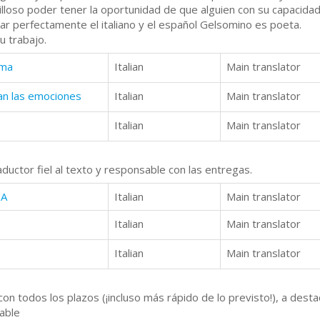
villoso poder tener la oportunidad de que alguien con su capacida
 perfectamente el italiano y el español Gelsomino es poeta.
u trabajo.
lma
Italian
Main translator
an las emociones
Italian
Main translator
Italian
Main translator
aductor fiel al texto y responsable con las entregas.
DA
Italian
Main translator
Italian
Main translator
Italian
Main translator
n todos los plazos (¡incluso más rápido de lo previsto!), a desta
dable