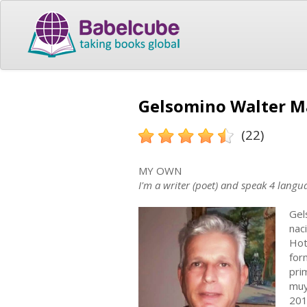
Gelsomino Walter Mat
(22)
MY OWN
I'm a writer (poet) and speak 4 langua
Gel
nac
Hot
for
pri
muy
201