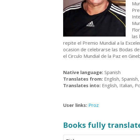
Mun
Pre
Int
Mun
Flo
las
repite el Premio Mundial a la Excel
ocasion de celebrarse las Bodas de
el Circulo Mundial de la Paz en Gin
Native language:
Spanish
Translates from:
English, Spanish,
Translates into:
English, Italian, 
User links:
Proz
Books fully translate