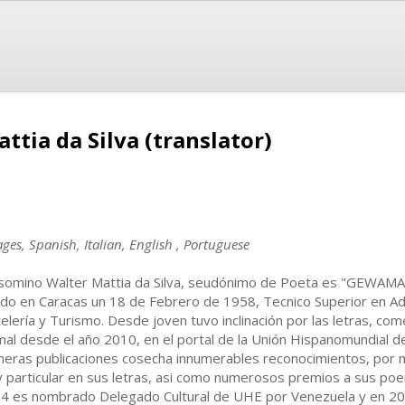
tia da Silva (translator)
ges, Spanish, Italian, English , Portuguese
somino Walter Mattia da Silva, seudónimo de Poeta es "GEWAMA
ido en Caracas un 18 de Febrero de 1958, Tecnico Superior en Adm
elería y Turismo. Desde joven tuvo inclinación por las letras, co
mal desde el año 2010, en el portal de la Unión Hispanomundial 
meras publicaciones cosecha innumerables reconocimientos, por m
 particular en sus letras, asi como numerosos premios a sus po
4 es nombrado Delegado Cultural de UHE por Venezuela y en 20