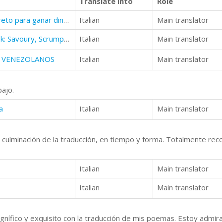
Translate into
Role
El Método Quántico. El código secreto para ganar dinero. 2017
Italian
Main translator
Slow Cooker Masterclass Cookbook: Savoury, Scrumptious, Fantastic Meals To Die For
Italian
Main translator
OS VENEZOLANOS
Italian
Main translator
ajo.
a
Italian
Main translator
culminación de la traducción, en tiempo y forma. Totalmente rec
Italian
Main translator
Italian
Main translator
ífico y exquisito con la traducción de mis poemas. Estoy admirad