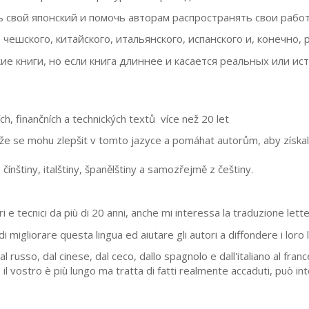
свой японский и помочь авторам распространять свои работ
чешского, китайского, итальянского, испанского и, конечно, р
 книги, но если книга длиннее и касается реальных или ис
ch, finančních a technických textů více než 20 let
že se mohu zlepšit v tomto jazyce a pomáhat autorům, aby získali
 čínštiny, italštiny, španělštiny a samozřejmě z češtiny.
ari e tecnici da più di 20 anni, anche mi interessa la traduzione lette
migliorare questa lingua ed aiutare gli autori a diffondere i loro l
l russo, dal cinese, dal ceco, dallo spagnolo e dall'italiano al fran
 il vostro è più lungo ma tratta di fatti realmente accaduti, può in