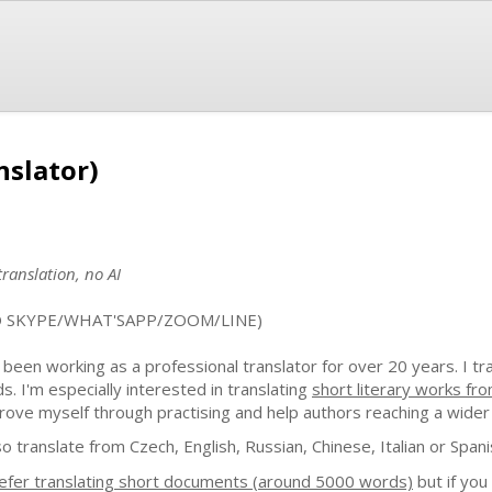
nslator)
ranslation, no AI
O SKYPE/WHAT'SAPP/ZOOM/LINE)
e been working as a professional translator for over 20 years. I tra
ds. I'm especially interested in translating
short literary works fr
rove myself through practising and help authors reaching a wider
lso translate from Czech, English, Russian, Chinese, Italian or Spani
refer translating short documents (around 5000 words)
but if you