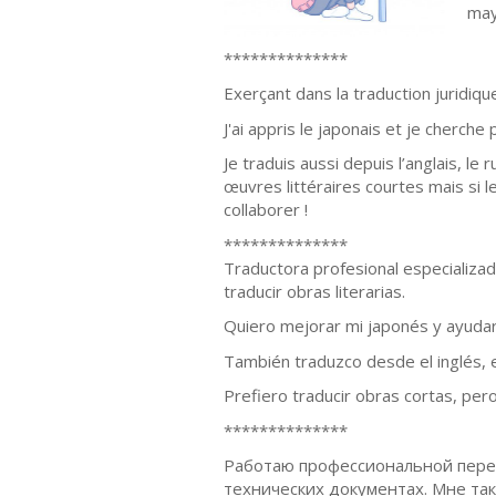
may
**************
Exerçant dans la traduction juridique
J'ai appris le japonais et je cherche
Je traduis aussi depuis l’anglais, le 
œuvres littéraires courtes mais si 
collaborer !
**************
Traductora profesional especializa
traducir obras literarias.
Quiero mejorar mi japonés y ayudar
También traduzco desde el inglés, el 
Prefiero traducir obras cortas, pero
**************
Работаю профессиональной пере
технических документах. Мне та