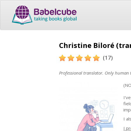
Christine Biloré (tra
(17)
Professional translator. Only human t
(N
I'v
fiel
imp
I a
I p