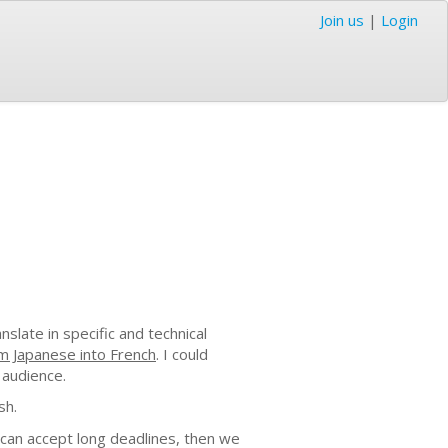
Join us
|
Login
nslate in specific and technical
om Japanese into French
. I could
 audience.
sh.
 can accept long deadlines, then we