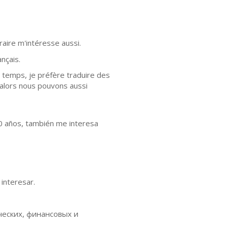
éraire m'intéresse aussi.
ançais.
ein temps, je préfère traduire des
, alors nous pouvons aussi
0 años, también me interesa
 interesar.
еских, финансовых и