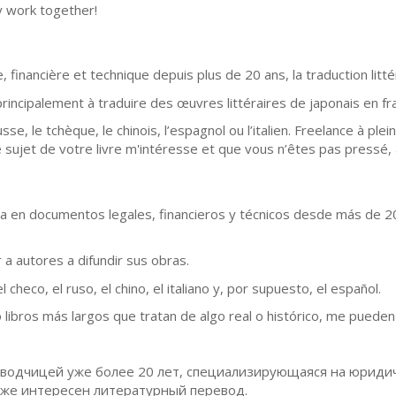
 work together!
, financière et technique depuis plus de 20 ans, la traduction litt
 principalement à traduire des œuvres littéraires de japonais en fr
russe, le tchèque, le chinois, l’espagnol ou l’italien. Freelance à pl
le sujet de votre livre m'intéresse et que vous n’êtes pas pressé
da en documentos legales, financieros y técnicos desde más de 2
 a autores a difundir sus obras.
checo, el ruso, el chino, el italiano y, por supuesto, el español.
 libros más largos que tratan de algo real o histórico, me pueden
водчицей уже более 20 лет, специализирующаяся на юридич
кже интересен литературный перевод.