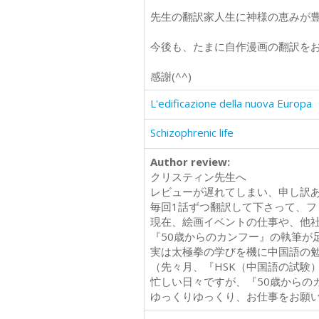
先生の翻訳家人生に神様の恵みが
今後も、たまに自作漫画の翻訳を
感謝(^^)
L'edificazione della nuova Europa
Schizophrenic life
Author review:
クリスティン先生へ
レビューが遅れてしまい、申し訳あり
毎回1話ずつ翻訳して下さって、フ
現在、絵画イベントの仕事や、他
『50歳からのカンフー』の執筆が
実は太極拳の学びを機に中国語の
（先々月、『HSK（中国語の試験）・l
忙しい日々ですが、『50歳からの
ゆっくりゆっくり、お仕事をお願