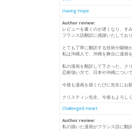
Having Hope
Author review:
レビューを書くのが遅くなり、すみませ
フランス語翻訳に感謝いたしてお
とても丁寧に翻訳する技術や賜物
私は沖縄人で、沖縄を舞台に漫画
私の漫画を翻訳して下さった、ク
忍耐強い方で、日本や沖縄につい
今後も漫画を描くたびに先生にお
クリスティン先生、今後もよろし
Challenged Heart
Author review:
私の描いた漫画がフランス語に翻