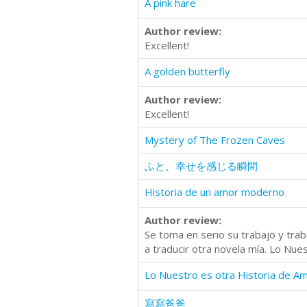
A pink hare
Author review:
Excellent!
A golden butterfly
Author review:
Excellent!
Mystery of The Frozen Caves
ふと、幸せを感じる瞬間
Historia de un amor moderno
Author review:
Se toma en serio su trabajo y trab
a traducir otra novela mía. Lo Nue
Lo Nuestro es otra Historia de A
寫寫爸爸