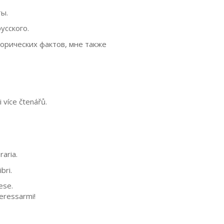
ы.
усского.
торических фактов, мне также
 více čtenářů.
raria.
ibri.
cese.
teressarmi!