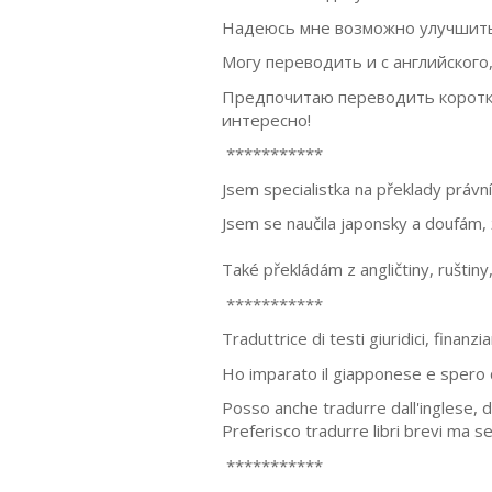
Надеюсь мне возможно улучшить 
Могу переводить и с английского, 
Предпочитаю переводить короткие
интересно!
***********
Jsem specialistka na překlady právní
Jsem se naučila japonsky a doufám, 
Také překládám z angličtiny, ruštiny,
***********
Traduttrice di testi giuridici, finanzi
Ho imparato il giapponese e spero di 
Posso anche tradurre dall'inglese, da
Preferisco tradurre libri brevi ma se
***********