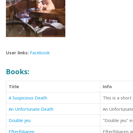
User links:
Facebook
Books:
Title
Info
A Suspicious Death
An Unfortunate Death
Double jeu
"Double jeu" es
Efterföljaren
Efterföljaren ä