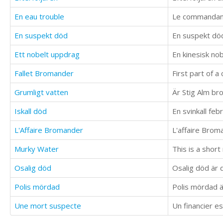
En eau trouble
En suspekt död
Ett nobelt uppdrag
En kinesisk nob
Fallet Bromander
First part of a
Grumligt vatten
Är Stig Alm br
Iskall död
En svinkall fe
L'Affaire Bromander
Murky Water
Osalig död
Osalig död är 
Polis mördad
Polis mördad är
Une mort suspecte
Un financier e