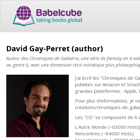
David Gay-Perret (author)
Auteur des Chroniques de Galadria, une série de fantasy en 6 vol
au genre !), avec une dimension récit initiatique plus philosophi
J'ai écrit les "Chroniques de G
publiées sur Amazon et Smashw
grandes plateformes : Apple, 
Pour plus d'informations, je 
creations/chroniques-de-galad
Les "CG" se composent de 6 
L'Autre Monde (~63000 mots
Rencontres (~84000 mots)