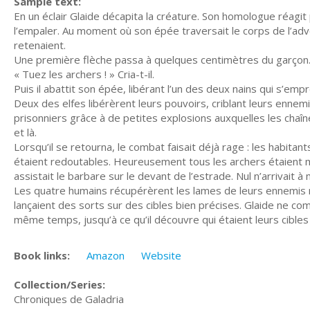
Sample text:
En un éclair Glaide décapita la créature. Son homologue réag
l’empaler. Au moment où son épée traversait le corps de l’adve
retenaient.
Une première flèche passa à quelques centimètres du garçon
« Tuez les archers ! » Cria-t-il.
Puis il abattit son épée, libérant l’un des deux nains qui s’emp
Deux des elfes libérèrent leurs pouvoirs, criblant leurs ennem
prisonniers grâce à de petites explosions auxquelles les chaîne
et là.
Lorsqu’il se retourna, le combat faisait déjà rage : les habitant
étaient redoutables. Heureusement tous les archers étaient mo
assistait le barbare sur le devant de l’estrade. Nul n’arrivait à
Les quatre humains récupérèrent les lames de leurs ennemis m
lançaient des sorts sur des cibles bien précises. Glaide ne co
même temps, jusqu’à ce qu’il découvre qui étaient leurs cibles 
Book links:
Amazon
Website
Collection/Series:
Chroniques de Galadria