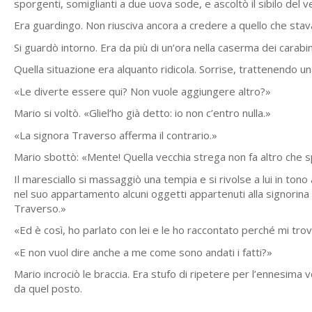
sporgenti, somiglianti a due uova sode, e ascoltò il sibilo del 
Era guardingo. Non riusciva ancora a credere a quello che sta
Si guardò intorno. Era da più di un’ora nella caserma dei carabini
Quella situazione era alquanto ridicola. Sorrise, trattenendo un
«Le diverte essere qui? Non vuole aggiungere altro?»
Mario si voltò. «Gliel’ho già detto: io non c’entro nulla.»
«La signora Traverso afferma il contrario.»
Mario sbottò: «Mente! Quella vecchia strega non fa altro che sp
Il maresciallo si massaggiò una tempia e si rivolse a lui in ton
nel suo appartamento alcuni oggetti appartenuti alla signorina
Traverso.»
«Ed è così, ho parlato con lei e le ho raccontato perché mi trova
«E non vuol dire anche a me come sono andati i fatti?»
Mario incrociò le braccia. Era stufo di ripetere per l’ennesima 
da quel posto.