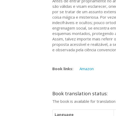
Antes de entrar propriamente no âmbi
são válidas e visam esclarecer, orie
por se tratar de um assunto extens
coisa mágica e misteriosa. Por veze
indecifráveis e ocultos; pouco ort
engrenagem social, se encontra emb
esquemas montados, protegendo a co
Assim, talvez importe mais referir
proposta acessível e realizável, a s
e observada pela ciência convencion
Book links:
Amazon
Book translation status:
The book is available for translatio
Language