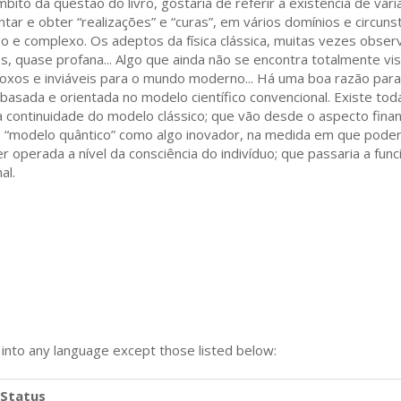
to da questão do livro, gostaria de referir a existência de vária
ntar e obter “realizações” e “curas”, em vários domínios e circunst
o e complexo. Os adeptos da física clássica, muitas vezes obse
s, quase profana... Algo que ainda não se encontra totalmente vi
odoxos e inviáveis para o mundo moderno... Há uma boa razão par
asada e orientada no modelo científico convencional. Existe tod
ntinuidade do modelo clássico; que vão desde o aspecto financeir
 o “modelo quântico” como algo inovador, na medida em que poder
er operada a nível da consciência do indivíduo; que passaria a fu
al.
n into any language except those listed below:
Status