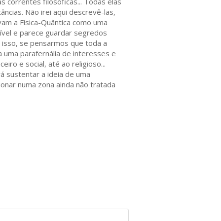
s correntes filosóficas... Todas elas
âncias. Não irei aqui descrevê-las,
rvam a Física-Quântica como uma
sível e parece guardar segredos
a isso, se pensarmos que toda a
a uma parafernália de interesses e
o e social, até ao religioso...
á sustentar a ideia de uma
ncionar numa zona ainda não tratada