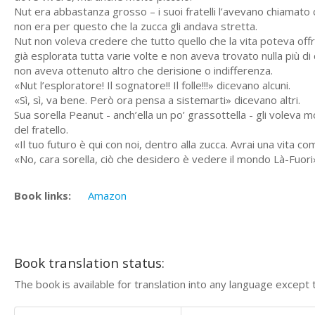
Nut era abbastanza grosso – i suoi fratelli l’avevano chiamato
non era per questo che la zucca gli andava stretta.
Nut non voleva credere che tutto quello che la vita poteva offri
già esplorata tutta varie volte e non aveva trovato nulla più d
non aveva ottenuto altro che derisione o indifferenza.
«Nut l’esploratore! Il sognatore!! Il folle!!!» dicevano alcuni.
«Sì, sì, va bene. Però ora pensa a sistemarti» dicevano altri.
Sua sorella Peanut - anch’ella un po’ grassottella - gli volev
del fratello.
«Il tuo futuro è qui con noi, dentro alla zucca. Avrai una vita co
«No, cara sorella, ciò che desidero è vedere il mondo Là-Fuori
Book links:
Amazon
Book translation status:
The book is available for translation into any language except 