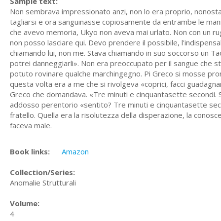
Sample text:
Non sembrava impressionato anzi, non lo era proprio, nonostante
tagliarsi e ora sanguinasse copiosamente da entrambe le mani. 
che avevo memoria, Ukyo non aveva mai urlato. Non con un rug
non posso lasciare qui. Devo prendere il possibile, l'indispensa
chiamando lui, non me. Stava chiamando in suo soccorso un Tao. «
potrei danneggiarli». Non era preoccupato per il sangue che 
potuto rovinare qualche marchingegno. Pi Greco si mosse pront
questa volta era a me che si rivolgeva «coprici, facci guadag
Greco che domandava. «Tre minuti e cinquantasette secondi. Se
addosso perentorio «sentito? Tre minuti e cinquantasette seco
fratello. Quella era la risolutezza della disperazione, la cono
faceva male.
Book links:
Amazon
Collection/Series:
Anomalie Strutturali
Volume:
4