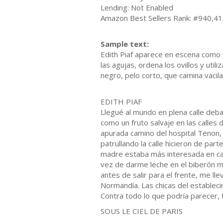
Lending: Not Enabled
Amazon Best Sellers Rank: #940,413
Sample text:
Edith Piaf aparece en escena como p
las agujas, ordena los ovillos y uti
negro, pelo corto, que camina vaci
EDITH PIAF
Llegué al mundo en plena calle debaj
como un fruto salvaje en las calles
apurada camino del hospital Tenon, 
patrullando la calle hicieron de par
madre estaba más interesada en cant
vez de darme leche en el biberón m
antes de salir para el frente, me l
Normandía. Las chicas del establec
Contra todo lo que podría parecer, f
SOUS LE CIEL DE PARIS