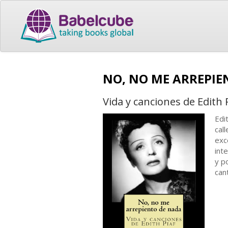
NO, NO ME ARREPI
Vida y canciones de Edith
Edi
cal
exc
int
y p
can