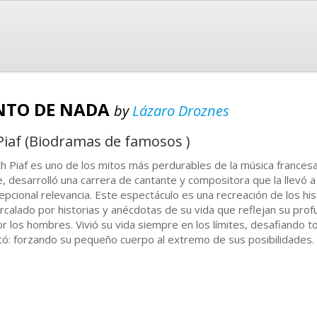
ENTO DE NADA
by
Lázaro Droznes
 Piaf (Biodramas de famosos )
th Piaf es uno de los mitos más perdurables de la música francesa 
le, desarrolló una carrera de cantante y compositora que la llevó a
epcional relevancia. Este espectáculo es una recreación de los his
ercalado por historias y anécdotas de su vida que reflejan su prof
or los hombres. Vivió su vida siempre en los límites, desafiando 
tó: forzando su pequeño cuerpo al extremo de sus posibilidades. 