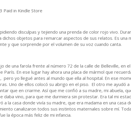
 Paid in Kindle Store
idiendo disculpas y tejiendo una prenda de color rojo vivo. Dura
liza dichos objetos para remarcar aspectos de sus relatos. Es una
lante y que sorprende por el volumen de su voz cuando canta.
o de una farola frente al número 72 de la calle de Belleville, en 
 de París. En ese lugar hay ahora una placa de mármol que recuer
, pero yo llegué antes al mundo que ella al hospital. En ese mom
teras. Uno de ellos colocó su abrigo en el piso. El otro me ayudó 
ar que en criarme. Así que me confió a su madre, mi abuela, que 
e daba vino, para que me durmiera sin protestar. Era tal mi est
levó a la casa donde vivía su madre, que era madama en una casa de
imiento canalizaron todos sus instintos maternales sobre mí. T
ue la época más feliz de mi infancia.