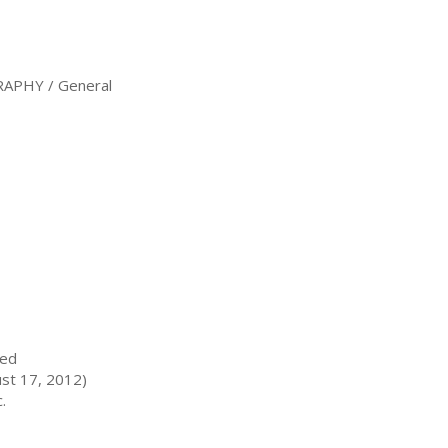
PHY / General
ted
st 17, 2012)
.