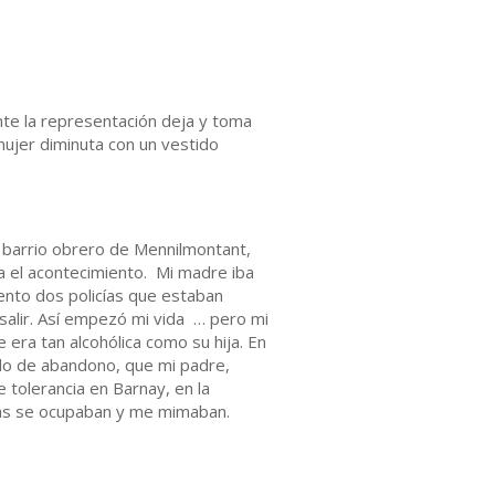
nte la representación deja y toma
 mujer diminuta con un vestido
el barrio obrero de Mennilmontant,
da el acontecimiento. Mi madre iba
ento dos policías que estaban
a salir. Así empezó mi vida … pero mi
era tan alcohólica como su hija. En
ado de abandono, que mi padre,
 tolerancia en Barnay, en la
odas se ocupaban y me mimaban.