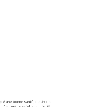
lgré une bonne santé, de tirer sa
ait tout ce qu'elle a voulu. Elle