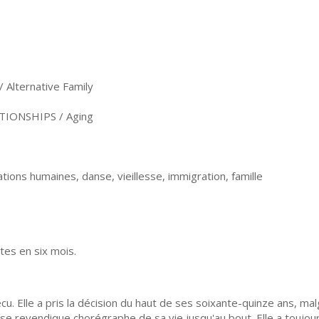
Alternative Family
TIONSHIPS / Aging
ions humaines, danse, vieillesse, immigration, famille
tes en six mois.
vécu. Elle a pris la décision du haut de ses soixante-quinze ans, ma
e revendique chorégraphe de sa vie jusqu'au bout. Elle a toujours f