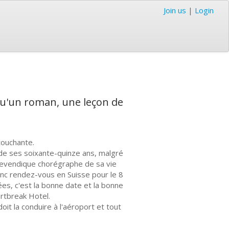
Join us
|
Login
 qu'un roman, une leçon de
touchante.
ut de ses soixante-quinze ans, malgré
 revendique chorégraphe de sa vie
 donc rendez-vous en Suisse pour le 8
ées, c'est la bonne date et la bonne
artbreak Hotel.
oit la conduire à l'aéroport et tout