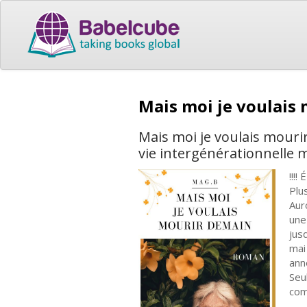
Mais moi je voulais
Mais moi je voulais mouri
vie intergénérationnelle 
!!!
Plu
Aur
une
jus
mai
ann
Seu
com