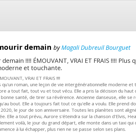
 mourir demain
by
Magali Dubreuil Bourguet
r demain !!!! ÉMOUVANT, VRAI ET FRAIS !!!! Plus
moderne et touchante.
! ÉMOUVANT, VRAI ET FRAIS !!!!
s qu'un roman, une leçon de vie intergénérationnelle moderne et 
ore a tout fait, tout vu et tout vécu. Elle a pris la décision du ha
 bonne santé, de tirer sa révérence. Ancienne danseuse, elle se
qu'au bout. Elle a toujours fait tout ce qu'elle a voulu. Elle prend
 2020, le jour de son anniversaire. Toutes les planètes sont align
ée. Elle a tout prévu, Aurore s'éteindra sur la chanson d'Elvis, He
lement voilà, le jour du grand départ, elle monte dans un taxi qui d
mence à lui échapper, plus rien ne se passe selon ses plans.