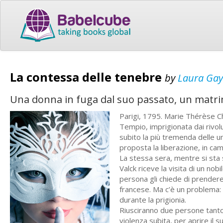
La contessa delle tenebre
by
Laura Gay
Una donna in fuga dal suo passato, un matrim
Parigi, 1795. Marie Thérèse Ch
Tempio, imprigionata dai rivoluz
subito la più tremenda delle um
proposta la liberazione, in camb
La stessa sera, mentre si sta
Valck riceve la visita di un nob
persona gli chiede di prendere 
francese. Ma c’è un problema: l
durante la prigionia.
Riusciranno due persone tanto d
violenza subita, per aprire il 