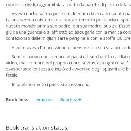
cuore: s’irrigidì, raggomitolata contro la parete di pietra della 
Viveva rinchiusa fra quelle umide mura da circa tre anni, quand
La sua serena esistenza era stata interrotta per lasciare spaz
questo mondo: prima suo padre, poi sua madre, sua zia Elizabeth 
giù da una guancia e si affrettò ad asciugarla con la manica c
confezionati dalle migliori sarte parigine e con le stoffe più p
A volte aveva l’impressione di pensare alla sua vita preceden
Sentì di nuovo quel rumore di passi e il suo battito cardiaco 
vicino, ma il rumore del proprio cuore sovrastava ogni cosa. Si
esasperante lentezza e iniziò ad avvertire degli spasmi alle bra
fetale.
In quel momento i passi si arrestarono.
Book links:
Amazon
Goodreads
Book translation status: