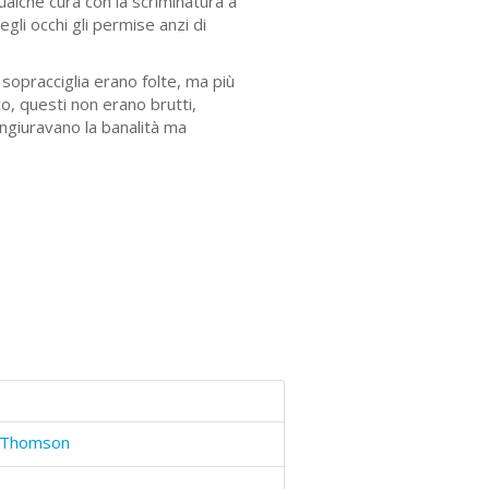
qualche cura con la scriminatura a
egli occhi gli permise anzi di
e sopracciglia erano folte, ma più
, questi non erano brutti,
ongiuravano la banalità ma
h Thomson