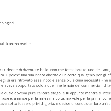
ological
ialità anima psiche
 D. decise di diventare bello. Non che fosse brutto: uno dei tanti,
a. E poiché una sua innata alacrità e un certo qual genio per gli a
 egli si era ritrovato assai ricco e senza più alcuna necessità - né
, e aveva sopportato solo a quel fine le noie del commercio - di la
 alla quale doveva pure cer­care sfogo, e fu appunto mentre si inter
 rasare, ammise per la millesima volta, ma vide per la prima, come
ava sotto fossero privi di gloria, e decise di conquistar loro un’au­