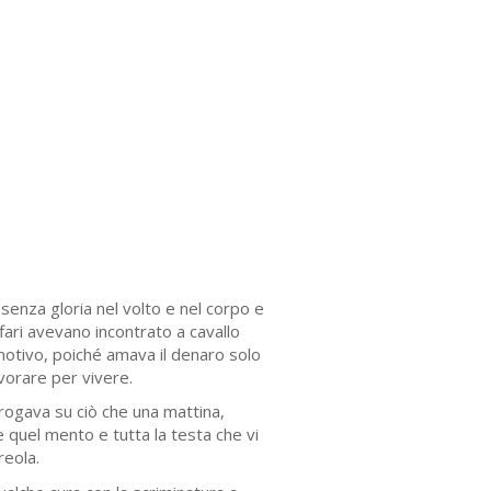
 senza gloria nel volto e nel corpo e
ffari avevano incontrato a cavallo
 moti­vo, poiché amava il denaro solo
vorare per vivere.
rogava su ciò che una mat­tina,
 quel mento e tutta la testa che vi
reola.