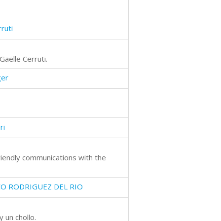
ruti
Gaëlle Cerruti.
ger
ri
friendly communications with the
CO RODRIGUEZ DEL RIO
 un chollo.