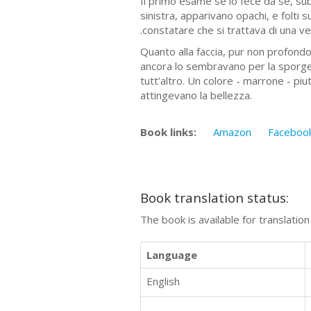
Il primo esame se lo fece da sé, subi
sinistra, apparivano opachi, e folti s
.constatare che si trattava di una v
Quanto alla faccia, pur non profondo 
ancora lo sembravano per la sporge
tutt’altro. Un colore - marrone - pi
attingevano la bellezza.
Book links:
Amazon
Faceboo
Book translation status:
The book is available for translatio
Language
English