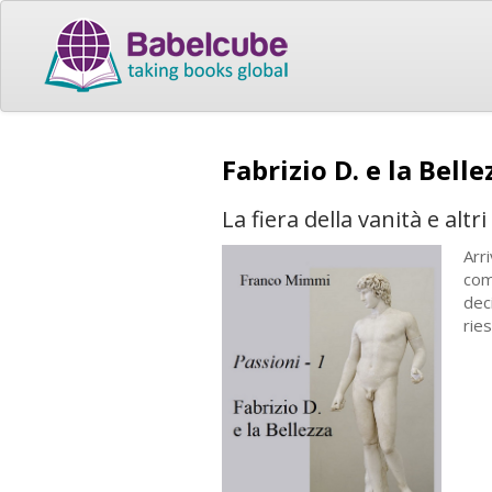
Fabrizio D. e la Bell
La fiera della vanità e altri
Arr
com
dec
rie