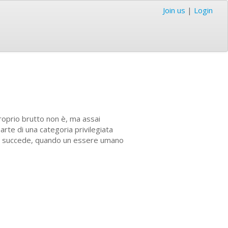
Join us
|
Login
proprio brutto non è, ma assai
rte di una categoria privilegiata
a che succede, quando un essere umano