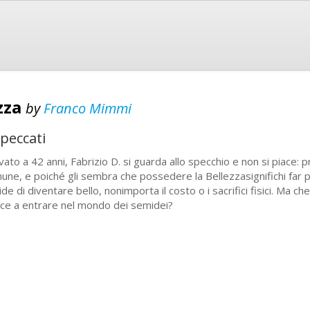
ezza
by
Franco Mimmi
 peccati
ivato a 42 anni, Fabrizio D. si guarda allo specchio e non si piace: 
une, e poiché gli sembra che possedere la Bellezzasignifichi far pa
ide di diventare bello, nonimporta il costo o i sacrifici fisici. M
sce a entrare nel mondo dei semidei?