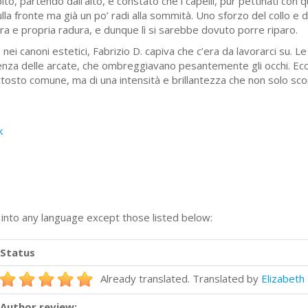
to, partendo dall’alto, e constatò che i capelli, pur pettinati con 
ulla fronte ma già un po’ radi alla sommità. Uno sforzo del collo e d
era e pro­pria radura, e dunque lì si sarebbe dovuto porre riparo.
nei canoni estetici, Fabri­zio D. capiva che c’era da lavorarci su. L
nza delle arcate, che ombreggiavano pesantemente gli occhi. Ecco
uttosto comune, ma di una intensità e brillantezza che non solo sc
k
n into any language except those listed below:
Status
Already translated. Translated by
Elizabet
Author review: