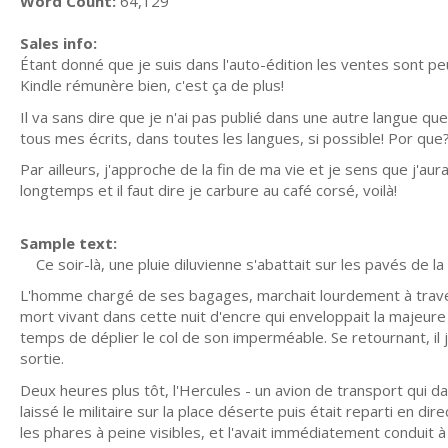
Word Count:
64,129
Sales info:
Étant donné que je suis dans l'auto-édition les ventes sont
Kindle rémunère bien, c'est ça de plus!
Il va sans dire que je n'ai pas publié dans une autre langue que
tous mes écrits, dans toutes les langues, si possible! Por que? p
Par ailleurs, j'approche de la fin de ma vie et je sens que j'au
longtemps et il faut dire je carbure au café corsé, voilà!
Sample text:
Ce soir-là, une pluie diluvienne s'abattait sur les pavés de l
L'homme chargé de ses bagages, marchait lourdement à travers
mort vivant dans cette nuit d'encre qui enveloppait la majeure
temps de déplier le col de son imperméable. Se retournant, il 
sortie.
Deux heures plus tôt, l'Hercules - un avion de transport qui dat
laissé le militaire sur la place déserte puis était reparti en d
les phares à peine visibles, et l'avait immédiatement conduit à 