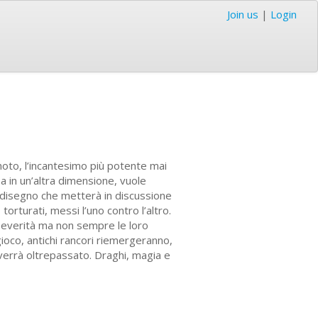
Join us
|
Login
oto, l’incantesimo più potente mai
sa in un’altra dimensione, vuole
n disegno che metterà in discussione
 torturati, messi l’uno contro l’altro.
severità ma non sempre le loro
ioco, antichi rancori riemergeranno,
verrà oltrepassato. Draghi, magia e