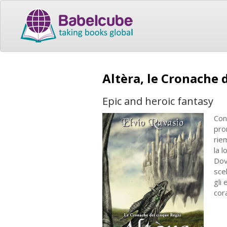
Altèra, le Cronache 
Epic and heroic fantasy
Con
pro
rie
la l
Dov
sce
gli
cor