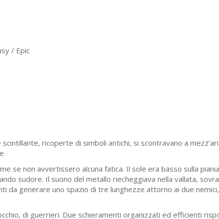
sy / Epic
scintillante, ricoperte di simboli antichi, si scontravano a mezz’ar
ue
me se non avvertissero alcuna fatica. Il sole era basso sulla pianur
dando sudore. Il suono del metallo riecheggiava nella vallata, sovr
nti da generare uno spazio di tre lunghezze attorno ai due nemici, ol
cchio, di guerrieri. Due schieramenti organizzati ed efficienti ris