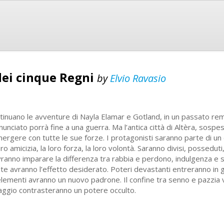
dei cinque Regni
by
Elvio Ravasio
tinuano le avventure di Nayla Elamar e Gotland, in un passato rem
nunciato porrà fine a una guerra. Ma l’antica città di Altèra, sospe
mergere con tutte le sue forze. I protagonisti saranno parte di u
oro amicizia, la loro forza, la loro volontà. Saranno divisi, posseduti,
ranno imparare la differenza tra rabbia e perdono, indulgenza e 
lte avranno l’effetto desiderato. Poteri devastanti entreranno in g
 elementi avranno un nuovo padrone. Il confine tra senno e pazzia 
aggio contrasteranno un potere occulto.