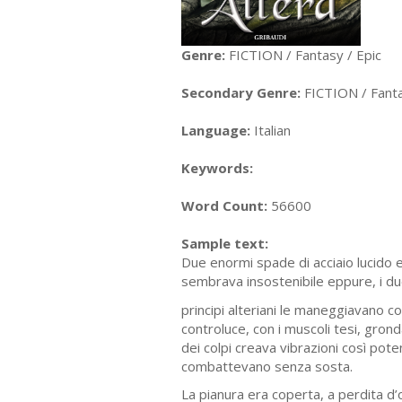
Genre:
FICTION / Fantasy / Epic
Secondary Genre:
FICTION / Fanta
Language:
Italian
Keywords:
Word Count:
56600
Sample text:
Due enormi spade di acciaio lucido e 
sembrava insostenibile eppure, i d
principi alteriani le maneggiavano co
controluce, con i muscoli tesi, gron
dei colpi creava vibrazioni così pote
combattevano senza sosta.
La pianura era coperta, a perdita d’o