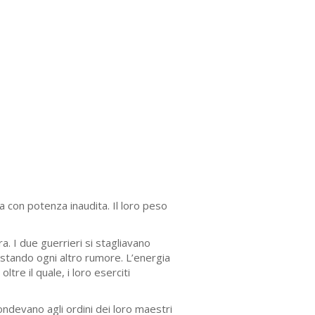
ia con potenza inaudita. Il loro peso
a. I due guerrieri si stagliavano
astando ogni altro rumore. L’energia
tre il quale, i loro eserciti
pondevano agli ordini dei loro maestri