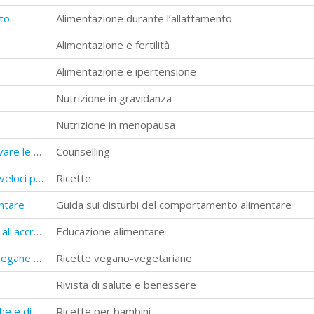
nto
Alimentazione durante l’allattamento
Alimentazione e fertilità
Alimentazione e ipertensione
Nutrizione in gravidanza
Nutrizione in menopausa
Counseling Alimentare. Come motivare le persone a modificare le abitudini alimentari
Counselling
Cucina naturale. Ricette semplici e veloci per una corretta alimentazione
Ricette
ntare
Guida sui disturbi del comportamento alimentare
Educazione alimentare dall'infanzia all'accrescimento
Educazione alimentare
Mangiare Veg. Raccolta di ricette vegane e vegetariane con valori nutrizionali
Ricette vegano-vegetariane
Rivista di salute e benessere
Ricette divertenti Ricette simpatiche e divertenti per insegnare a mangiare ai più piccini
Ricette per bambini