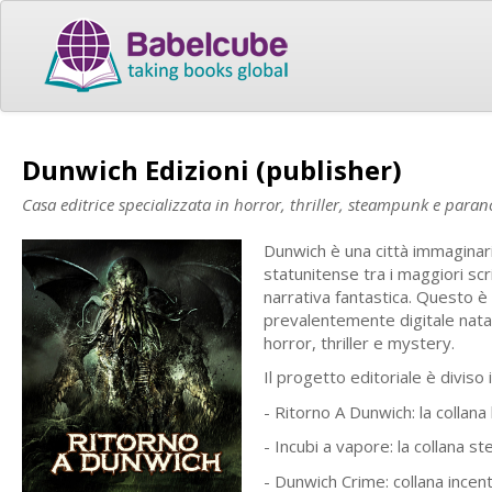
Dunwich Edizioni (publisher)
Casa editrice specializzata in horror, thriller, steampunk e par
Dunwich è una città immaginari
statunitense tra i maggiori scri
narrativa fantastica. Questo è
prevalentemente digitale nata
horror, thriller e mystery.
Il progetto editoriale è diviso 
- Ritorno A Dunwich: la collana
- Incubi a vapore: la collana 
- Dunwich Crime: collana incent