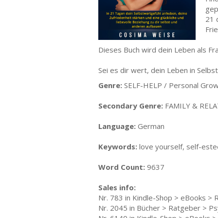
gep
21 
Fri
Dieses Buch wird dein Leben als Fra
Sei es dir wert, dein Leben in Selbs
Genre:
SELF-HELP / Personal Grow
Secondary Genre:
FAMILY & RELA
Language:
German
Keywords:
love yourself, self-este
Word Count:
9637
Sales info:
Nr. 783 in Kindle-Shop > eBooks > 
Nr. 2045 in Bücher > Ratgeber > Ps