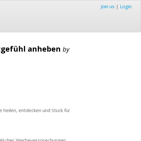
Join us
|
Login
ertgefühl anheben
by
e heilen, entdecken und Stück für
r falscher Werbeversprechungen,