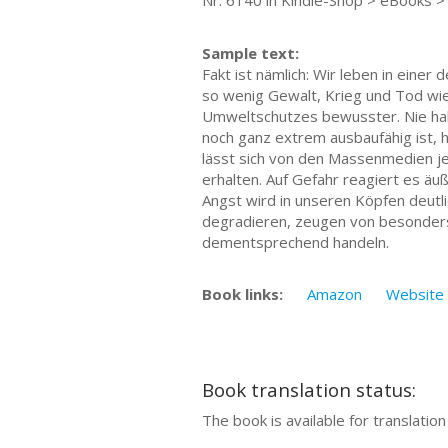
Nr. 6140 in Kindle-Shop > eBooks 
Sample text:
Fakt ist nämlich: Wir leben in einer
so wenig Gewalt, Krieg und Tod wie
Umweltschutzes bewusster. Nie ha
noch ganz extrem ausbaufähig ist, ha
lässt sich von den Massenmedien je
erhalten. Auf Gefahr reagiert es ä
Angst wird in unseren Köpfen deutlic
degradieren, zeugen von besonders
dementsprechend handeln.
Book links:
Amazon
Website
Book translation status:
The book is available for translatio