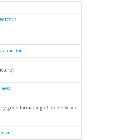
entzsch
tantinidou
cture).
niello
Very good formatting of the book and
imizu