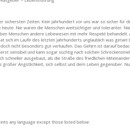
> Ratgeber > Lebensführung
 der sichersten Zeiten. Kein Jahrhundert vor uns war so sicher für
 heute. Nie waren die Menschen weitsichtiger und toleranter. N
ben Menschen andere Lebewesen mit mehr Respekt behandelt. Au
t sich im Laufe des letzten Jahrhunderts unglaublich was getan! Da
doch nicht besonders gut verkaufen. Das Gehirn ist darauf beda
ußerst sensibel und kann sogar süchtig nach solchen Schreckensm
h schneller ausgebaut, als die Straße des friedlichen Miteinanders
 großer Ängstlichkeit, sich selbst und dem Leben gegenüber. Nu
n into any language except those listed below: