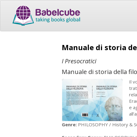
Manuale di storia del
I Presocratici
Manuale di storia della fil
Il v
tra
rel
Era
e a
all
Genre:
PHILOSOPHY / History & Sur