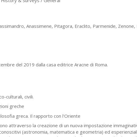
istory & Surveys / General
nassimandro, Anassimene, Pitagora, Eraclito, Parmenide, Zenone
ttembre del 2019 dalla casa editrice Aracne di Roma.
culturali, civili.
zioni greche
ilosofia greca. Il rapporto con l'Oriente
scono attraverso la creazione di un nuova impostazione immaginati
conoscitivi (astronomia, matematica e geometria) ed esperienziali