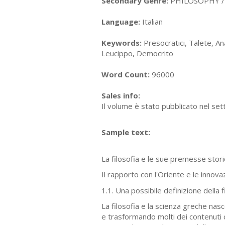
Secondary Genre:
PHILOSOPHY / H
Language:
Italian
Keywords:
Presocratici, Talete, A
Leucippo, Democrito
Word Count:
96000
Sales info:
Il volume è stato pubblicato nel se
Sample text:
La filosofia e le sue premesse storico-
Il rapporto con l'Oriente e le innova
1.1. Una possibile definizione della f
La filosofia e la scienza greche na
e trasformando molti dei contenuti 