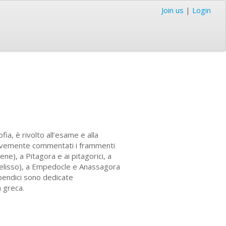
Join us
|
Login
ofia, è rivolto all’esame e alla
 brevemente commentati i frammenti
ne), a Pitagora e ai pitagorici, a
Melisso), a Empedocle e Anassagora
pendici sono dedicate
à greca.