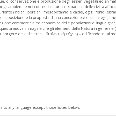
ue, di conservazione e produzione degli esseri vegetali ed animali,
egli ambienti e nei contesti culturali dei paesi e delle civiltà affac
ente (indiani, persiani, mesopotamici e caldei, egizi, fenici, ebraic
o la posizione e la proposta di una concezione e di un atteggiam
azione commerciale ed economica delle popolazioni di lingua greca:
di questa nuova immagine che gli elementi della Natura in general
il sorgere della dialettica (διαλεκτικὴ τέχνη) – edificando in tal m
n into any language except those listed below: