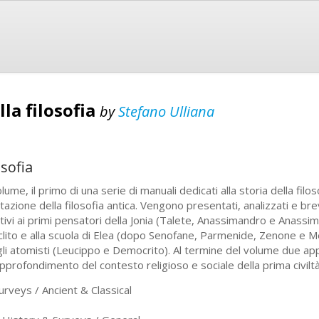
la filosofia
by
Stefano Ulliana
osofia
olume, il primo di una serie di manuali dedicati alla storia della filos
ttazione della filosofia antica. Vengono presentati, analizzati e
ativi ai primi pensatori della Jonia (Talete, Anassimandro e Anassime
clito e alla scuola di Elea (dopo Senofane, Parmenide, Zenone e 
gli atomisti (Leucippo e Democrito). Al termine del volume due ap
’approfondimento del contesto religioso e sociale della prima civilt
veys / Ancient & Classical