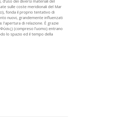
 d’uso dei diversi materiali del
ciate sulle coste meridionali del Mar
i), fonda il proprio tentativo di
ento nuovi, grandemente influenzati
 l’apertura di relazione. È grazie
e (Φύσις) (compreso l’uomo) entrano
odo lo spazio ed il tempo della