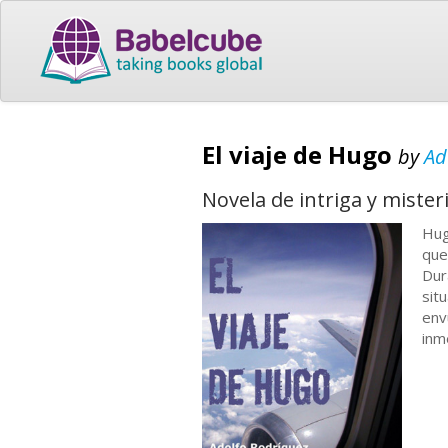
El viaje de Hugo
by
Ad
Novela de intriga y mister
Hug
que
Dur
sit
env
inm