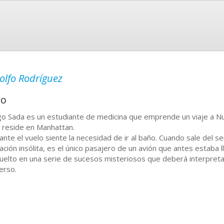
olfo Rodríguez
io
o Sada es un estudiante de medicina que emprende un viaje a Nue
 reside en Manhattan.
ante el vuelo siente la necesidad de ir al baño. Cuando sale del s
uación insólita, es el único pasajero de un avión que antes estab
uelto en una serie de sucesos misteriosos que deberá interpretar
erso.