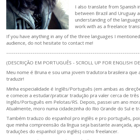
I also translate from Spanish
between Brazil and Uruguay an
understanding of the language,
work with as a freelance trans
If you have anything in any of the three languages I mentioned
audience, do not hesitate to contact me!
-----------------------------------------------------------------------
(DESCRIÇÃO EM PORTUGUÊS - SCROLL UP FOR ENGLISH D
Meu nome é Bruna e sou uma jovem tradutora brasileira que am
traduzir!
Minha especialidade é Inglês/Português (em ambas as direçõe
e comecei a estudar/praticar tradução pra valer cerca de trê
Inglês/Português em Pelotas/RS. Depois, passei um ano moran
Atualmente, moro numa cidadezinha do Rio Grande do Sul e t
Também traduzo do espanhol pro inglês e pro português, pois 
que minha compreensão da língua seja bastante avançada, a
traduções do espanhol (pro inglês) como freelancer.