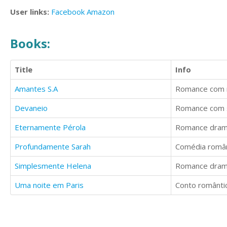
User links:
Facebook
Amazon
Books:
Title
Info
Amantes S.A
Romance com r
Devaneio
Romance com s
Eternamente Pérola
Romance dramá
Profundamente Sarah
Comédia român
Simplesmente Helena
Romance dram
Uma noite em Paris
Conto romântic