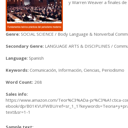
y Warren Weaver a finales de
Genre:
SOCIAL SCIENCE / Body Language & Nonverbal Commu
Secondary Genre:
LANGUAGE ARTS & DISCIPLINES / Communi
Language:
Spanish
Keywords:
Comunicación, Información, Ciencias, Periodismo
Word Count:
268
Sales info:
https://www.amazon.com/Teor%C3%ADa-pr%C3%A1ctica-co
ebook/dp/B01KVUFWBU/ref=sr_1_1?keywords=Teoria+y+prac
text&sr=1-1
Sample text: