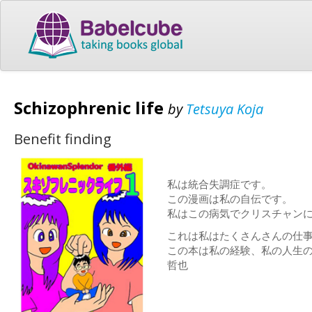
Schizophrenic life
by
Tetsuya Koja
Benefit finding
私は統合失調症です。
この漫画は私の自伝です
。
私はこの病気でクリスチャン
これは私はたくさんさんの仕
この本は私の経験、私の人生
哲也