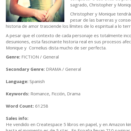
sagrado, Christopher y Monique
Christopher y Monique tendrá
pesar de las barreras y consec
historia de amor trasciende los límites de lo espiritual a lo te
A pesar que el contexto de cada personaje es totalmente incom
desuniones, esta fascinante historia real en sus procesos afec
Monique y Cornelius dista mucho de ser perfecta.
Genre:
FICTION / General
Secondary Genre:
DRAMA / General
Language:
Spanish
Keywords:
Romance, Ficción, Drama
Word Count:
61258
Sales info:
He vendido en Createspace 5 libros en papel, y en Amazon kin
hasta el momento es de 5 star. En España llevan 710 paginas 