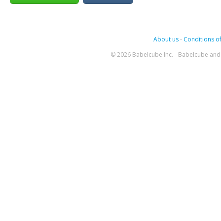
About us
-
Conditions of
© 2026 Babelcube Inc. - Babelcube and