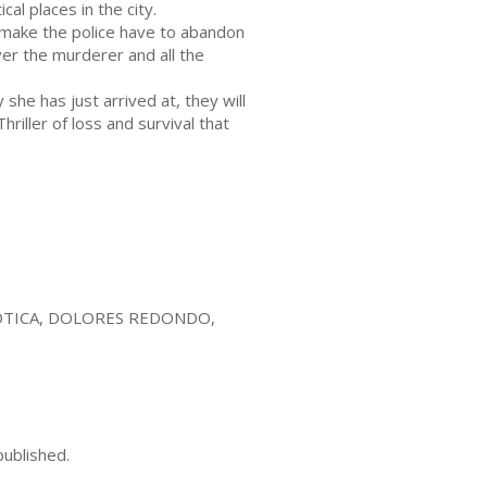
al places in the city.
l make the police have to abandon
er the murderer and all the
 she has just arrived at, they will
riller of loss and survival that
GÓTICA, DOLORES REDONDO,
published.