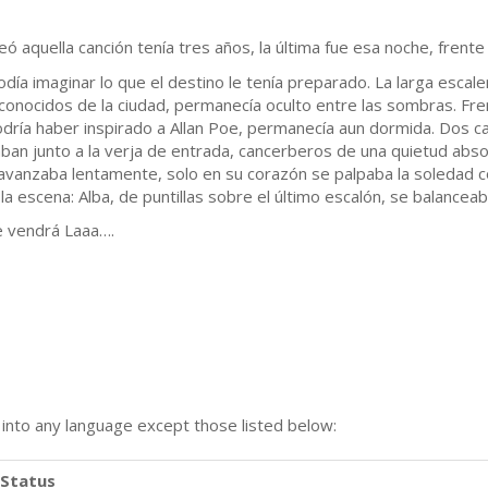
uella canción tenía tres años, la última fue esa noche, frente 
odía imaginar lo que el destino le tenía preparado. La larga esca
conocidos de la ciudad, permanecía oculto entre las sombras. Fre
 podría haber inspirado a Allan Poe, permanecía aun dormida. Dos
an junto a la verja de entrada, cancerberos de una quietud abs
a avanzaba lentamente, solo en su corazón se palpaba la soledad c
la escena: Alba, de puntillas sobre el último escalón, se balancea
 vendrá Laaa….
n into any language except those listed below:
Status