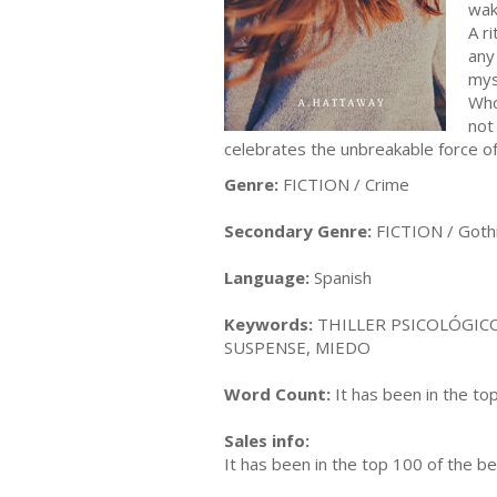
wak
A r
any
mys
Who 
not
celebrates the unbreakable force of
Genre:
FICTION / Crime
Secondary Genre:
FICTION / Goth
Language:
Spanish
Keywords:
THILLER PSICOLÓGICO
SUSPENSE, MIEDO
Word Count:
It has been in the to
Sales info:
It has been in the top 100 of the be