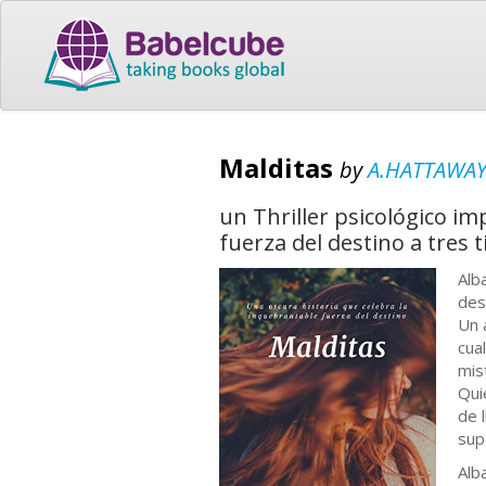
Malditas
by
A.HATTAWA
un Thriller psicológico i
fuerza del destino a tres 
Alb
des
Un 
cua
mis
Qui
de 
sup
Alb