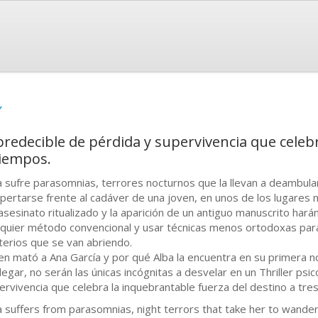
Y
mpredecible de pérdida y supervivencia que celeb
tiempos.
a sufre parasomnias, terrores nocturnos que la llevan a deambular
pertarse frente al cadáver de una joven, en unos de los lugares m
asesinato ritualizado y la aparición de un antiguo manuscrito hará
lquier método convencional y usar técnicas menos ortodoxas para
terios que se van abriendo.
en mató a Ana García y por qué Alba la encuentra en su primera n
llegar, no serán las únicas incógnitas a desvelar en un Thriller ps
ervivencia que celebra la inquebrantable fuerza del destino a tre
a suffers from parasomnias, night terrors that take her to wander