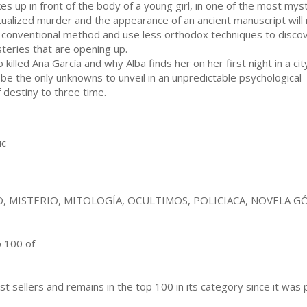
es up in front of the body of a young girl, in one of the most mystic
itualized murder and the appearance of an ancient manuscript wil
 conventional method and use less orthodox techniques to discov
teries that are opening up.
killed Ana García and why Alba finds her on her first night in a city
 be the only unknowns to unveil in an unpredictable psychological Th
 destiny to three time.
ic
, MISTERIO, MITOLOGÍA, OCULTIMOS, POLICIACA, NOVELA 
p 100 of
st sellers and remains in the top 100 in its category since it was 