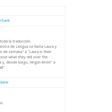
irbank
oda la traducción.
estra de Lengua se llama Laura y
n de semana" a "Laura is their
about what they did over the
 y, desde luego, ningún limón" a
ll".
ndane
n.