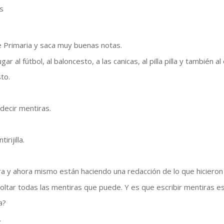
s
e Primaria y saca muy buenas notas.
r al fútbol, al baloncesto, a las canicas, al pilla pilla y también a
sto.
s decir mentiras.
rijilla.
a y ahora mismo están haciendo una redacción de lo que hicieron
ltar todas las mentiras que puede. Y es que escribir mentiras es
a?
.