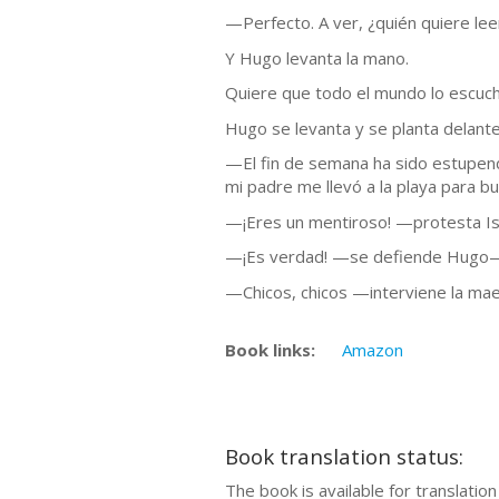
—Perfecto. A ver, ¿quién quiere lee
Y Hugo levanta la mano.
Quiere que todo el mundo lo escuche
Hugo se levanta y se planta delant
—El fin de semana ha sido estupen
mi padre me llevó a la playa para b
—¡Eres un mentiroso! —protesta I
—¡Es verdad! —se defiende Hugo—
—Chicos, chicos —interviene la ma
Book links:
Amazon
Book translation status:
The book is available for translatio