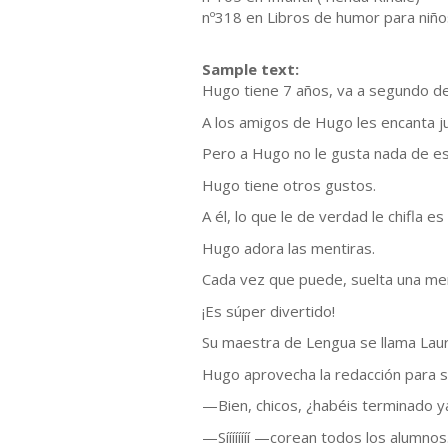
nº318 en Libros de humor para niño
Sample text:
Hugo tiene 7 años, va a segundo d
A los amigos de Hugo les encanta juga
Pero a Hugo no le gusta nada de e
Hugo tiene otros gustos.
A él, lo que le de verdad le chifla e
Hugo adora las mentiras.
Cada vez que puede, suelta una menti
¡Es súper divertido!
Su maestra de Lengua se llama Laur
Hugo aprovecha la redacción para so
—Bien, chicos, ¿habéis terminado y
—Síííííííí —corean todos los alumnos