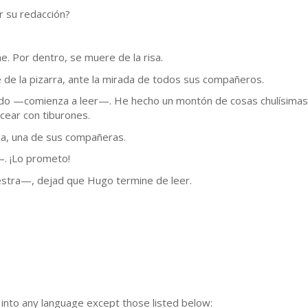
r su redacción?
. Por dentro, se muere de la risa.
e de la pizarra, ante la mirada de todos sus compañeros.
do —comienza a leer—. He hecho un montón de cosas chulísimas.
ucear con tiburones.
sa, una de sus compañeras.
. ¡Lo prometo!
estra—, dejad que Hugo termine de leer.
n into any language except those listed below: