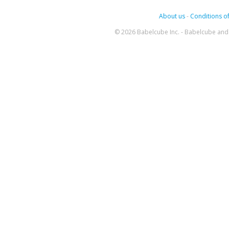
About us
-
Conditions of
© 2026 Babelcube Inc. - Babelcube and