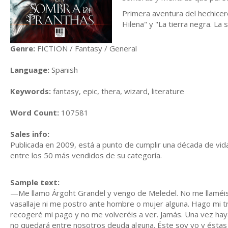
Primera aventura del hechicer
Hilena" y "La tierra negra. La s
Genre:
FICTION / Fantasy / General
Language:
Spanish
Keywords:
fantasy, epic, thera, wizard, literature
Word Count:
107581
Sales info:
Publicada en 2009, está a punto de cumplir una década de vid
entre los 50 más vendidos de su categoría.
Sample text:
—Me llamo Árgoht Grandël y vengo de Meledel. No me llaméis
vasallaje ni me postro ante hombre o mujer alguna. Hago mi t
recogeré mi pago y no me volveréis a ver. Jamás. Una vez ha
no quedará entre nosotros deuda alguna. Éste soy yo y éstas 