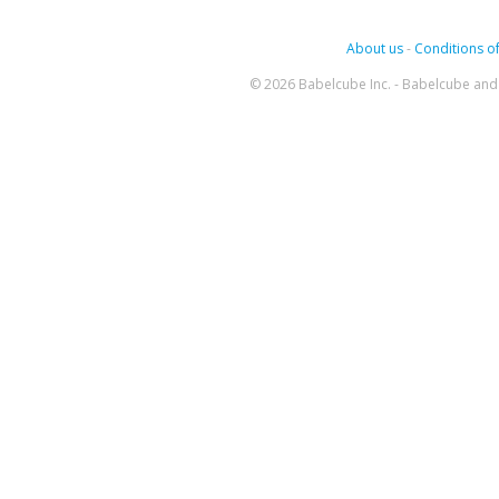
About us
-
Conditions of
© 2026 Babelcube Inc. - Babelcube and