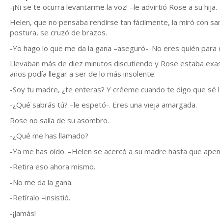
-¡Ni se te ocurra levantarme la voz! –le advirtió Rose a su hija.
Helen, que no pensaba rendirse tan fácilmente, la miró con sa
postura, se cruzó de brazos.
-Yo hago lo que me da la gana –aseguró-. No eres quién para
Llevaban más de diez minutos discutiendo y Rose estaba exasp
años podía llegar a ser de lo más insolente.
-Soy tu madre, ¿te enteras? Y créeme cuando te digo que sé l
-¿Qué sabrás tú? –le espetó-. Eres una vieja amargada.
Rose no salía de su asombro.
-¿Qué me has llamado?
-Ya me has oído. –Helen se acercó a su madre hasta que apena
-Retira eso ahora mismo.
-No me da la gana.
-Retíralo –insistió.
-¡Jamás!