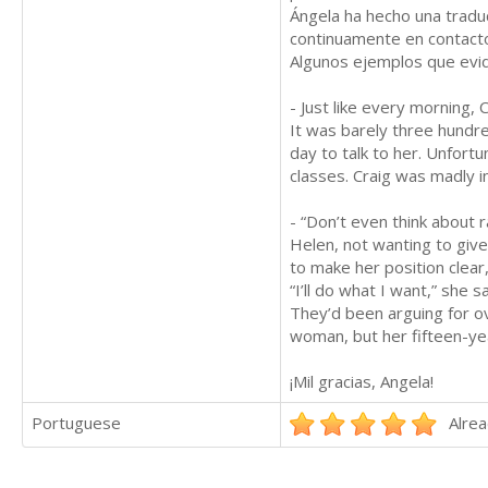
Ángela ha hecho una tradu
continuamente en contacto
Algunos ejemplos que evid
- Just like every morning, 
It was barely three hundre
day to talk to her. Unfort
classes. Craig was madly in
- “Don’t even think about
Helen, not wanting to give
to make her position clear
“I’ll do what I want,” she 
They’d been arguing for o
woman, but her fifteen-ye
¡Mil gracias, Angela!
Portuguese
Alrea