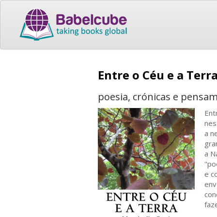
Entre o Céu e a Terr
poesia, crónicas e pensa
Ent
nes
a n
gra
a N
"po
e c
env
con
faz