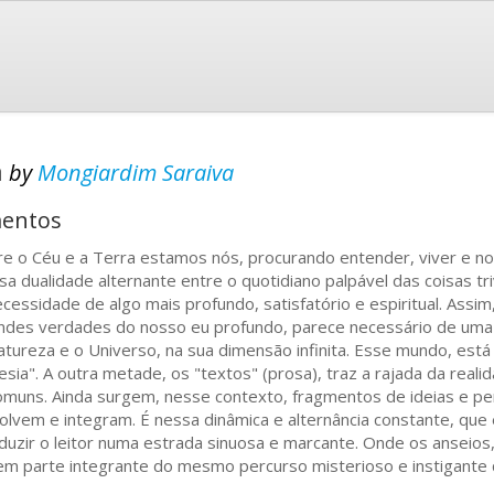
a
by
Mongiardim Saraiva
mentos
re o Céu e a Terra estamos nós, procurando entender, viver e n
sa dualidade alternante entre o quotidiano palpável das coisas tri
ecessidade de algo mais profundo, satisfatório e espiritual. Assim
ndes verdades do nosso eu profundo, parece necessário de uma
atureza e o Universo, na sua dimensão infinita. Esse mundo, est
esia". A outra metade, os "textos" (prosa), traz a rajada da reali
omuns. Ainda surgem, nesse contexto, fragmentos de ideias e 
olvem e integram. É nessa dinâmica e alternância constante, que 
duzir o leitor numa estrada sinuosa e marcante. Onde os anseios,
em parte integrante do mesmo percurso misterioso e instigante q