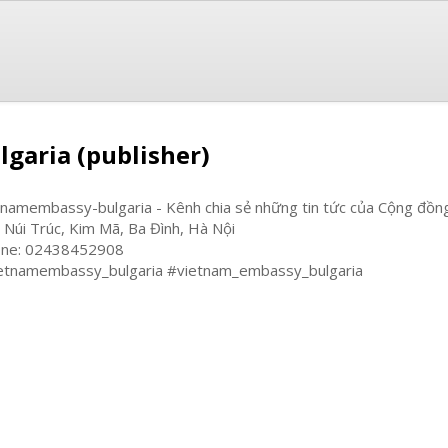
garia (publisher)
tnamembassy-bulgaria - Kênh chia sẻ những tin tức của Cộng đồng
. Núi Trúc, Kim Mã, Ba Đình, Hà Nội
ne: 02438452908
etnamembassy_bulgaria #vietnam_embassy_bulgaria