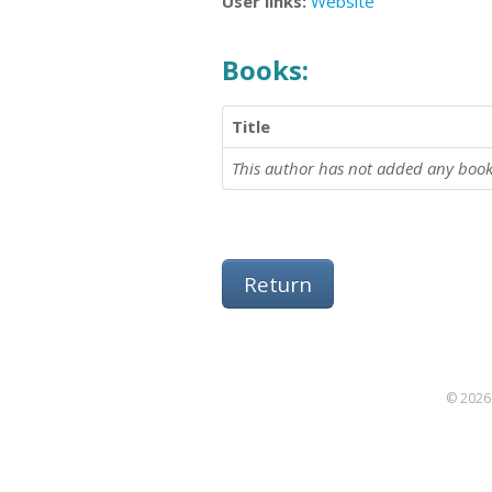
User links:
Website
Books:
Title
This author has not added any book
Return
© 2026 