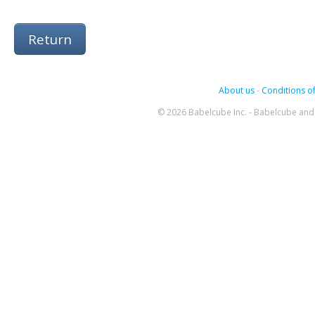
Return
About us
-
Conditions of
© 2026 Babelcube Inc. - Babelcube and