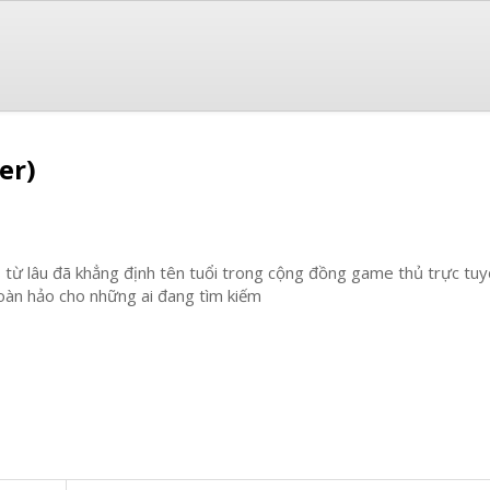
er)
 từ lâu đã khẳng định tên tuổi trong cộng đồng game thủ trực tuyế
 hoàn hảo cho những ai đang tìm kiếm