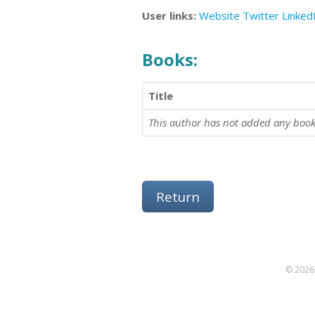
User links:
Website
Twitter
Linked
Books:
Title
This author has not added any book
Return
© 2026 